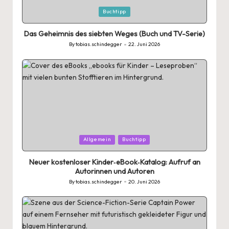
Posted
Buchtipp
in
Das Geheimnis des siebten Weges (Buch und TV-Serie)
By
tobias.schindegger
22. Juni 2026
Posted
by
Posted
Allgemein
Buchtipp
in
Neuer kostenloser Kinder‑eBook‑Katalog: Aufruf an
Autorinnen und Autoren
By
tobias.schindegger
20. Juni 2026
Posted
by