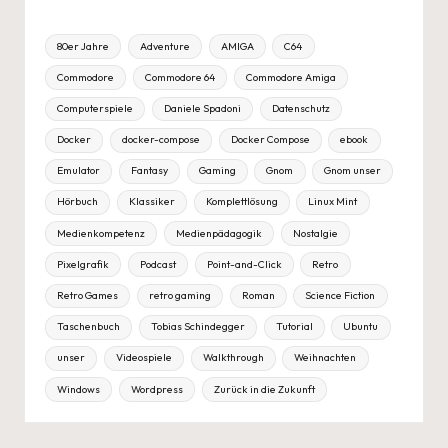
80er Jahre
Adventure
AMIGA
C64
Commodore
Commodore 64
Commodore Amiga
Computerspiele
Daniele Spadoni
Datenschutz
Docker
docker-compose
Docker Compose
ebook
Emulator
Fantasy
Gaming
Gnom
Gnom unser
Hörbuch
Klassiker
Komplettlösung
Linux Mint
Medienkompetenz
Medienpädagogik
Nostalgie
Pixelgrafik
Podcast
Point-and-Click
Retro
Retro Games
retro gaming
Roman
Science Fiction
Taschenbuch
Tobias Schindegger
Tutorial
Ubuntu
unser
Videospiele
Walkthrough
Weihnachten
Windows
Wordpress
Zurück in die Zukunft