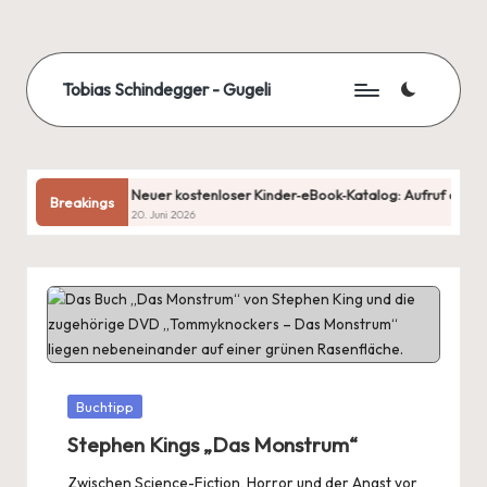
Skip
to
Tobias Schindegger - Gugeli
content
Neuer kostenloser Kinder‑eBook‑Katalog: Aufruf an Autorinnen
Breakings
20. Juni 2026
Posted
Buchtipp
in
Stephen Kings „Das Monstrum“
Zwischen Science-Fiction, Horror und der Angst vor