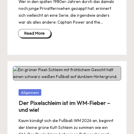
Wer in den späten 1980er-Jahren durch das damals
noch junge Privatfernsehen gezappt hat, erinnert
sich vielleicht an eine Serie, die irgendwie anders
war als alles andere: Captain Power and the…
Read More
Posted
Allgemein
in
Der Pixelschleim ist im WM‑Fieber –
und wie!
Kaum kündigt sich die Fußball‑WM 2026 an, beginnt
der kleine grüne Kult‑Schleim zu summen wie ein