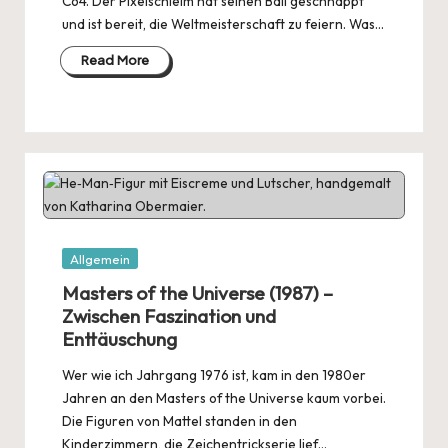
C64. Der Pixelschleim hat seinen Ball geschnappt
und ist bereit, die Weltmeisterschaft zu feiern. Was…
Read More
Posted
Allgemein
in
Masters of the Universe (1987) –
Zwischen Faszination und
Enttäuschung
Wer wie ich Jahrgang 1976 ist, kam in den 1980er
Jahren an den Masters of the Universe kaum vorbei.
Die Figuren von Mattel standen in den
Kinderzimmern, die Zeichentrickserie lief…