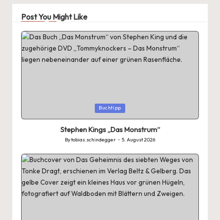
Post You Might Like
Posted
Buchtipp
in
Stephen Kings „Das Monstrum“
By
tobias.schindegger
5. August 2026
Posted
by