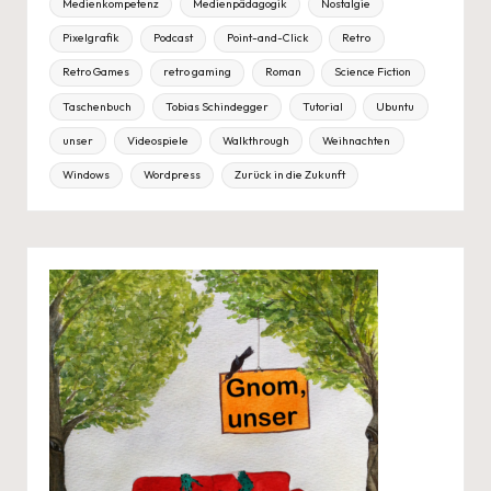
Medienkompetenz
Medienpädagogik
Nostalgie
Pixelgrafik
Podcast
Point-and-Click
Retro
Retro Games
retro gaming
Roman
Science Fiction
Taschenbuch
Tobias Schindegger
Tutorial
Ubuntu
unser
Videospiele
Walkthrough
Weihnachten
Windows
Wordpress
Zurück in die Zukunft