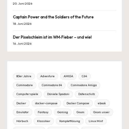
20. Juni 2026
Captain Power and the Soldiers of the Future
18. Juni 2026
Der Pixelschleim ist im WM‑Fieber – und wie!
16. Juni 2026
80er Jahre
Adventure
AMIGA
C64
Commodore
Commodore 64
Commodore Amiga
Computerspiele
Daniele Spadoni
Datenschutz
Docker
docker-compose
Docker Compose
ebook
Emulator
Fantasy
Gaming
Gnom
Gnom unser
Hörbuch
Klassiker
Komplettlösung
Linux Mint