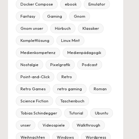
Docker Compose
ebook
Emulator
Fantasy
Gaming
Gnom
Gnom unser
Hörbuch
Klassiker
Komplettlösung
Linux Mint
Medienkompetenz
Medienpädagogik
Nostalgie
Pixelgrafik
Podcast
Point-and-Click
Retro
Retro Games
retro gaming
Roman
Science Fiction
Taschenbuch
Tobias Schindegger
Tutorial
Ubuntu
unser
Videospiele
Walkthrough
Weihnachten
Windows
Wordpress