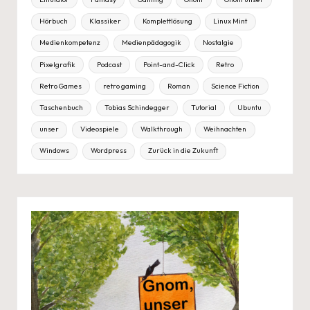
Hörbuch
Klassiker
Komplettlösung
Linux Mint
Medienkompetenz
Medienpädagogik
Nostalgie
Pixelgrafik
Podcast
Point-and-Click
Retro
Retro Games
retro gaming
Roman
Science Fiction
Taschenbuch
Tobias Schindegger
Tutorial
Ubuntu
unser
Videospiele
Walkthrough
Weihnachten
Windows
Wordpress
Zurück in die Zukunft