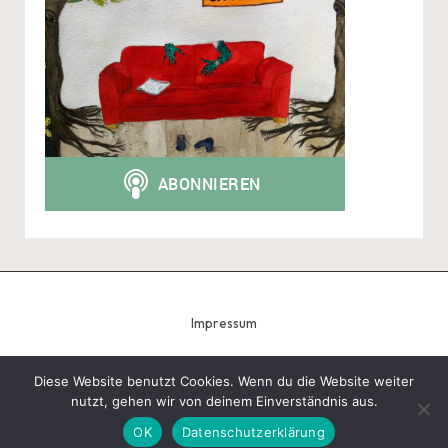
Impressum
Diese Website benutzt Cookies. Wenn du die Website weiter
nutzt, gehen wir von deinem Einverständnis aus.
Copyright 2026 — Tobias Schindegger - Gugeli. All rights
reserved.
Bloglo WordPress Theme
OK
Datenschutzerklärung