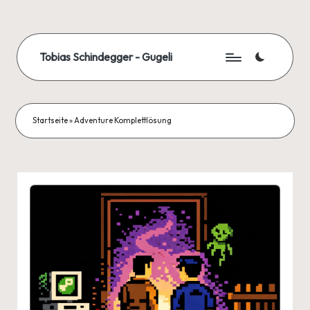
Skip
to
Tobias Schindegger - Gugeli
content
Startseite
»
Adventure Komplettlösung