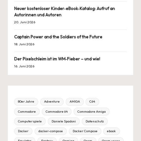
Neuer kostenloser Kinder‑eBook‑Katalog: Aufruf an
Autorinnen und Autoren
20. Juni 2026
Captain Power and the Soldiers of the Future
18. Juni 2026
Der Pixelschleim ist im WM‑Fieber – und wie!
16. Juni 2026
80er Jahre
Adventure
AMIGA
C64
Commodore
Commodore 64
Commodore Amiga
Computerspiele
Daniele Spadoni
Datenschutz
Docker
docker-compose
Docker Compose
ebook
Emulator
Fantasy
Gaming
Gnom
Gnom unser