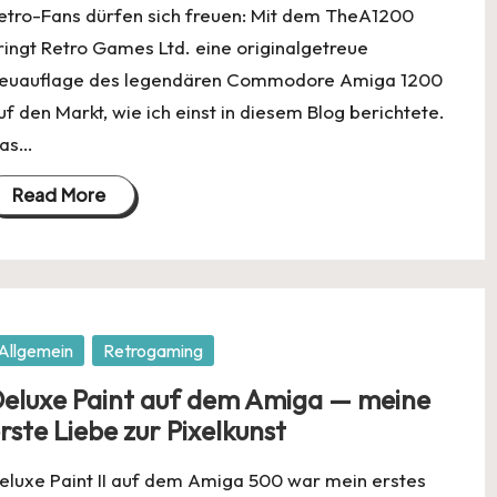
etro-Fans dürfen sich freuen: Mit dem TheA1200
ringt Retro Games Ltd. eine originalgetreue
euauflage des legendären Commodore Amiga 1200
uf den Markt, wie ich einst in diesem Blog berichtete.
as…
Read More
osted
Allgemein
Retrogaming
eluxe Paint auf dem Amiga — meine
rste Liebe zur Pixelkunst
eluxe Paint II auf dem Amiga 500 war mein erstes