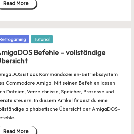
Read More
osted
Retrogaming
Tutorial
migaDOS Befehle – vollständige
bersicht
migaDOS ist das Kommandozeilen-Betriebssystem
es Commodore Amiga. Mit seinen Befehlen lassen
ich Dateien, Verzeichnisse, Speicher, Prozesse und
eräte steuern. In diesem Artikel findest du eine
ollständige alphabetische Übersicht der AmigaDOS-
efehle…
Read More