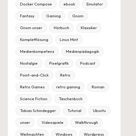
Docker Compose
ebook
Emulator
Fantasy
Gaming
Gnom
Gnom unser
Hörbuch
Klassiker
Komplettlösung
Linux Mint
Medienkompetenz
Medienpädagogik
Nostalgie
Pixelgrafik
Podcast
Point-and-Click
Retro
Retro Games
retro gaming
Roman
Science Fiction
Taschenbuch
Tobias Schindegger
Tutorial
Ubuntu
unser
Videospiele
Walkthrough
Weihnachten
Windows
Wordpress