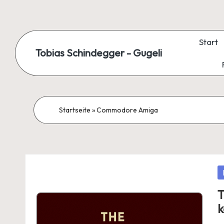
Skip
to
Start
Tobias Schindegger - Gugeli
content
Startseite
»
Commodore Amiga
P
in
T
k