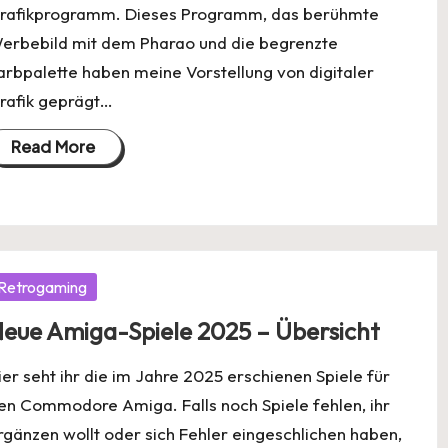
rafikprogramm. Dieses Programm, das berühmte
erbebild mit dem Pharao und die begrenzte
arbpalette haben meine Vorstellung von digitaler
rafik geprägt…
Read More
osted
Retrogaming
eue Amiga-Spiele 2025 – Übersicht
ier seht ihr die im Jahre 2025 erschienen Spiele für
en Commodore Amiga. Falls noch Spiele fehlen, ihr
rgänzen wollt oder sich Fehler eingeschlichen haben,