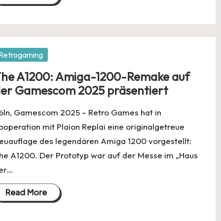
osted
Retrogaming
he A1200: Amiga-1200-Remake auf
er Gamescom 2025 präsentiert
öln, Gamescom 2025 – Retro Games hat in
ooperation mit Plaion Replai eine originalgetreue
euauflage des legendären Amiga 1200 vorgestellt:
he A1200. Der Prototyp war auf der Messe im „Haus
er…
Read More