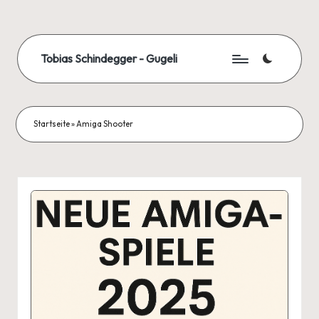
Skip
to
Tobias Schindegger - Gugeli
content
Startseite
»
Amiga Shooter