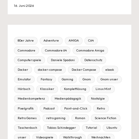
16. Juni 2026
80er Jahre
Adventure
AMIGA
C64
Commodore
Commodore 64
Commodore Amiga
Computerspiele
Daniele Spadoni
Datenschutz
Docker
docker-compose
Docker Compose
ebook
Emulator
Fantasy
Gaming
Gnom
Gnom unser
Hörbuch
Klassiker
Komplettlösung
Linux Mint
Medienkompetenz
Medienpädagogik
Nostalgie
Pixelgrafik
Podcast
Point-and-Click
Retro
Retro Games
retro gaming
Roman
Science Fiction
Taschenbuch
Tobias Schindegger
Tutorial
Ubuntu
unser
Videospiele
Walkthrough
Weihnachten