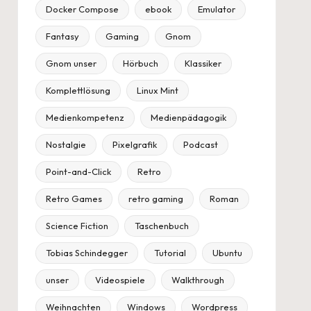
Docker Compose
ebook
Emulator
Fantasy
Gaming
Gnom
Gnom unser
Hörbuch
Klassiker
Komplettlösung
Linux Mint
Medienkompetenz
Medienpädagogik
Nostalgie
Pixelgrafik
Podcast
Point-and-Click
Retro
Retro Games
retro gaming
Roman
Science Fiction
Taschenbuch
Tobias Schindegger
Tutorial
Ubuntu
unser
Videospiele
Walkthrough
Weihnachten
Windows
Wordpress