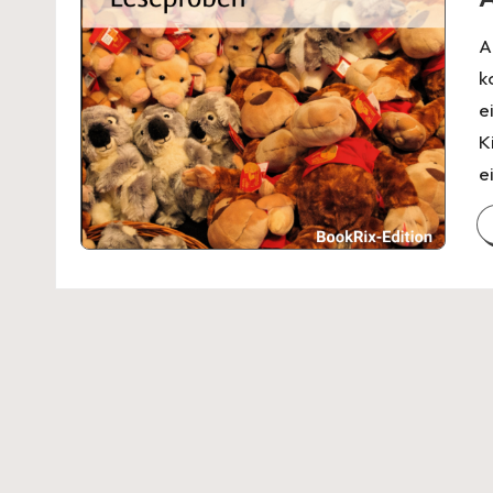
A
k
e
K
e