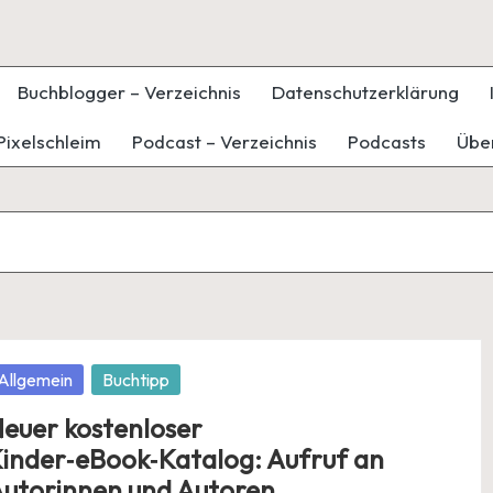
Buchblogger – Verzeichnis
Datenschutzerklärung
Pixelschleim
Podcast – Verzeichnis
Podcasts
Übe
osted
Allgemein
Buchtipp
euer kostenloser
inder‑eBook‑Katalog: Aufruf an
utorinnen und Autoren