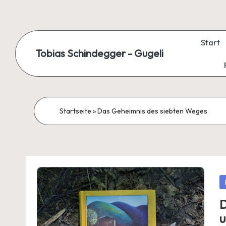
Skip
to
Start
Tobias Schindegger - Gugeli
content
Startseite
»
Das Geheimnis des siebten Weges
P
in
D
u