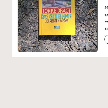
M
s
v
s