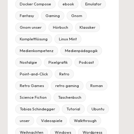
Docker Compose
ebook
Emulator
Fantasy
Gaming
Gnom
Gnom unser
Hörbuch
Klassiker
Komplettlösung
Linux Mint
Medienkompetenz
Medienpädagogik
Nostalgie
Pixelgrafik
Podcast
Point-and-Click
Retro
Retro Games
retro gaming
Roman
Science Fiction
Taschenbuch
Tobias Schindegger
Tutorial
Ubuntu
unser
Videospiele
Walkthrough
Weihnachten
Windows
Wordpress