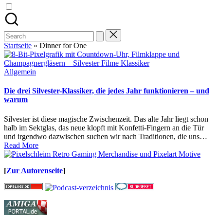
Search
for:
Startseite
»
Dinner for One
Posted
Allgemein
in
Die drei Silvester-Klassiker, die jedes Jahr funktionieren – und
warum
Silvester ist diese magische Zwischenzeit. Das alte Jahr liegt schon
halb im Sektglas, das neue klopft mit Konfetti-Fingern an die Tür
und irgendwo dazwischen suchen wir nach Traditionen, die uns…
Read More
[
Zur Autorenseite
]