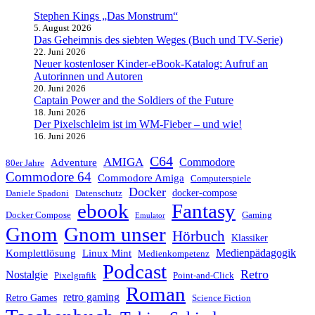
Stephen Kings „Das Monstrum“
5. August 2026
Das Geheimnis des siebten Weges (Buch und TV-Serie)
22. Juni 2026
Neuer kostenloser Kinder‑eBook‑Katalog: Aufruf an
Autorinnen und Autoren
20. Juni 2026
Captain Power and the Soldiers of the Future
18. Juni 2026
Der Pixelschleim ist im WM‑Fieber – und wie!
16. Juni 2026
C64
AMIGA
Commodore
Adventure
80er Jahre
Commodore 64
Commodore Amiga
Computerspiele
Docker
docker-compose
Daniele Spadoni
Datenschutz
ebook
Fantasy
Docker Compose
Gaming
Emulator
Gnom unser
Gnom
Hörbuch
Klassiker
Medienpädagogik
Komplettlösung
Linux Mint
Medienkompetenz
Podcast
Retro
Nostalgie
Pixelgrafik
Point-and-Click
Roman
retro gaming
Retro Games
Science Fiction