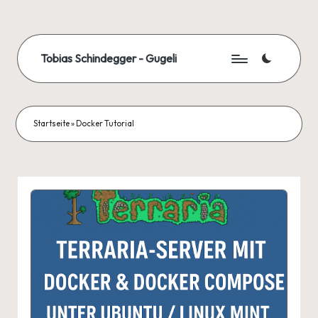
Skip
to
Tobias Schindegger - Gugeli
content
Startseite
»
Docker Tutorial