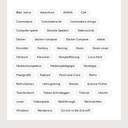
80er Jahre
Adventure
AMIGA
C64
Commodore
Commodore 64
Commodore Amiga
Computerspiele
Daniele Spadoni
Datenschutz
Docker
docker-compose
Docker Compose
ebook
Emulator
Fantasy
Gaming
Gnom
Gnom unser
Hörbuch
Klassiker
Komplettlösung
Linux Mint
Medienkompetenz
Medienpädagogik
Nostalgie
Pixelgrafik
Podcast
Point-and-Click
Retro
Retro Games
retro gaming
Roman
Science Fiction
Taschenbuch
Tobias Schindegger
Tutorial
Ubuntu
unser
Videospiele
Walkthrough
Weihnachten
Windows
Wordpress
Zurück in die Zukunft