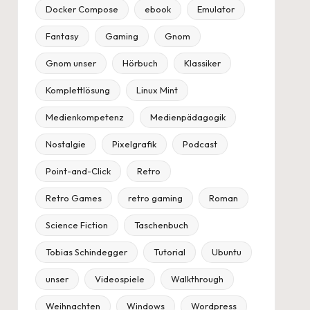
Docker Compose
ebook
Emulator
Fantasy
Gaming
Gnom
Gnom unser
Hörbuch
Klassiker
Komplettlösung
Linux Mint
Medienkompetenz
Medienpädagogik
Nostalgie
Pixelgrafik
Podcast
Point-and-Click
Retro
Retro Games
retro gaming
Roman
Science Fiction
Taschenbuch
Tobias Schindegger
Tutorial
Ubuntu
unser
Videospiele
Walkthrough
Weihnachten
Windows
Wordpress