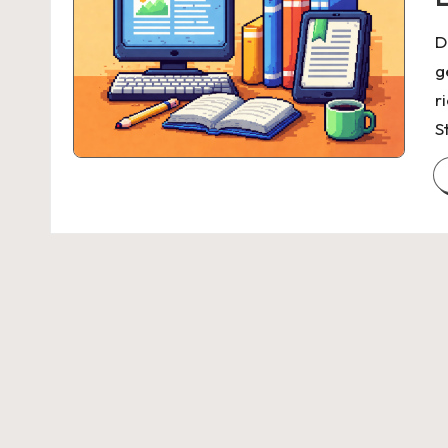
D
g
r
S