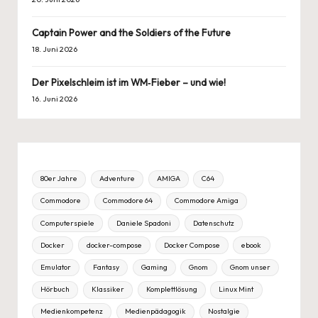
Captain Power and the Soldiers of the Future
18. Juni 2026
Der Pixelschleim ist im WM‑Fieber – und wie!
16. Juni 2026
80er Jahre
Adventure
AMIGA
C64
Commodore
Commodore 64
Commodore Amiga
Computerspiele
Daniele Spadoni
Datenschutz
Docker
docker-compose
Docker Compose
ebook
Emulator
Fantasy
Gaming
Gnom
Gnom unser
Hörbuch
Klassiker
Komplettlösung
Linux Mint
Medienkompetenz
Medienpädagogik
Nostalgie