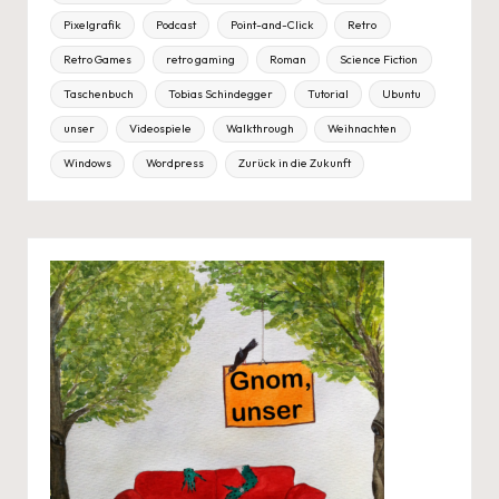
Pixelgrafik
Podcast
Point-and-Click
Retro
Retro Games
retro gaming
Roman
Science Fiction
Taschenbuch
Tobias Schindegger
Tutorial
Ubuntu
unser
Videospiele
Walkthrough
Weihnachten
Windows
Wordpress
Zurück in die Zukunft