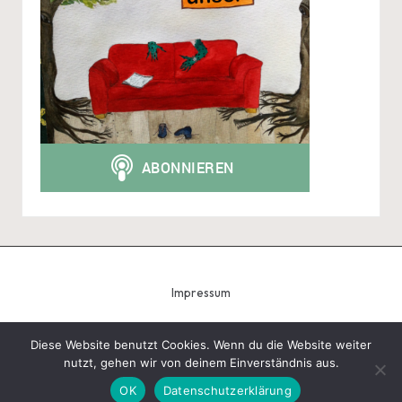
Impressum
Diese Website benutzt Cookies. Wenn du die Website weiter
nutzt, gehen wir von deinem Einverständnis aus.
Copyright 2026 — Tobias Schindegger - Gugeli. All rights
reserved.
Bloglo WordPress Theme
OK
Datenschutzerklärung