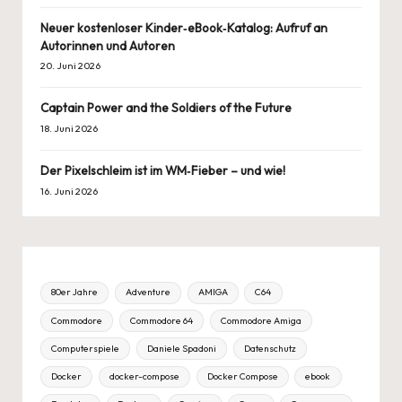
Neuer kostenloser Kinder‑eBook‑Katalog: Aufruf an
Autorinnen und Autoren
20. Juni 2026
Captain Power and the Soldiers of the Future
18. Juni 2026
Der Pixelschleim ist im WM‑Fieber – und wie!
16. Juni 2026
80er Jahre
Adventure
AMIGA
C64
Commodore
Commodore 64
Commodore Amiga
Computerspiele
Daniele Spadoni
Datenschutz
Docker
docker-compose
Docker Compose
ebook