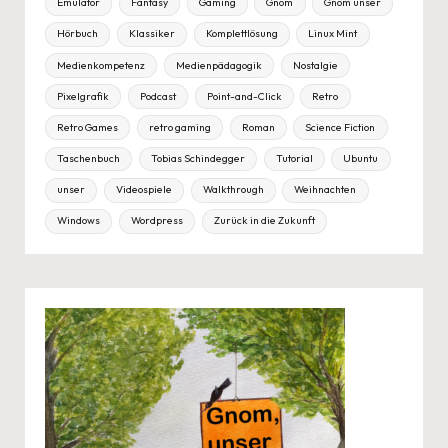
Emulator
Fantasy
Gaming
Gnom
Gnom unser
Hörbuch
Klassiker
Komplettlösung
Linux Mint
Medienkompetenz
Medienpädagogik
Nostalgie
Pixelgrafik
Podcast
Point-and-Click
Retro
Retro Games
retro gaming
Roman
Science Fiction
Taschenbuch
Tobias Schindegger
Tutorial
Ubuntu
unser
Videospiele
Walkthrough
Weihnachten
Windows
Wordpress
Zurück in die Zukunft