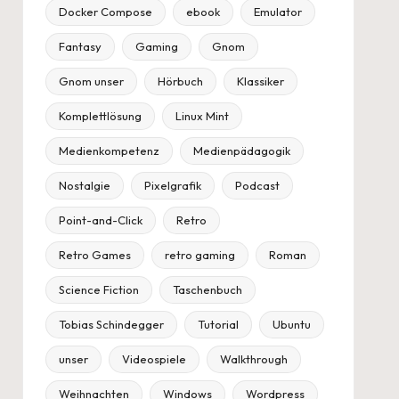
Docker Compose
ebook
Emulator
Fantasy
Gaming
Gnom
Gnom unser
Hörbuch
Klassiker
Komplettlösung
Linux Mint
Medienkompetenz
Medienpädagogik
Nostalgie
Pixelgrafik
Podcast
Point-and-Click
Retro
Retro Games
retro gaming
Roman
Science Fiction
Taschenbuch
Tobias Schindegger
Tutorial
Ubuntu
unser
Videospiele
Walkthrough
Weihnachten
Windows
Wordpress