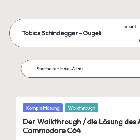
Skip
to
Start
Tobias Schindegger - Gugeli
content
Startseite
»
Indie-Game
Posted
Komplettlösung
Walkthrough
in
Der Walkthrough / die Lösung des
Commodore C64