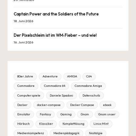
Captain Power and the Soldiers of the Future
18. Juni 2026
Der Pixelschleim ist im WM‑Fieber – und wie!
16. Juni 2026
80er Jahre
Adventure
AMIGA
C64
Commodore
Commodore 64
Commodore Amiga
Computerspiele
Daniele Spadoni
Datenschutz
Docker
docker-compose
Docker Compose
ebook
Emulator
Fantasy
Gaming
Gnom
Gnom unser
Hörbuch
Klassiker
Komplettlösung
Linux Mint
Medienkompetenz
Medienpädagogik
Nostalgie