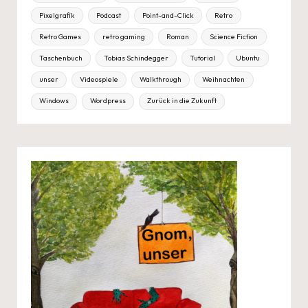
Pixelgrafik
Podcast
Point-and-Click
Retro
Retro Games
retro gaming
Roman
Science Fiction
Taschenbuch
Tobias Schindegger
Tutorial
Ubuntu
unser
Videospiele
Walkthrough
Weihnachten
Windows
Wordpress
Zurück in die Zukunft