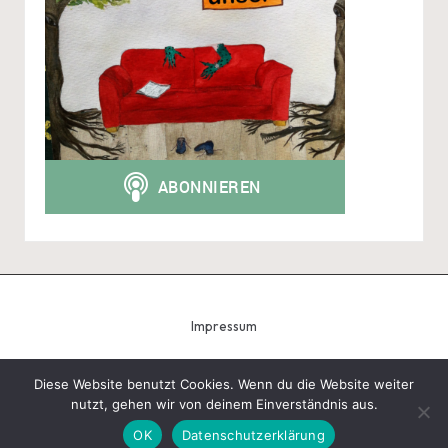
Impressum
Diese Website benutzt Cookies. Wenn du die Website weiter
nutzt, gehen wir von deinem Einverständnis aus.
Copyright 2026 — Tobias Schindegger - Gugeli. All rights
reserved.
Bloglo WordPress Theme
OK
Datenschutzerklärung