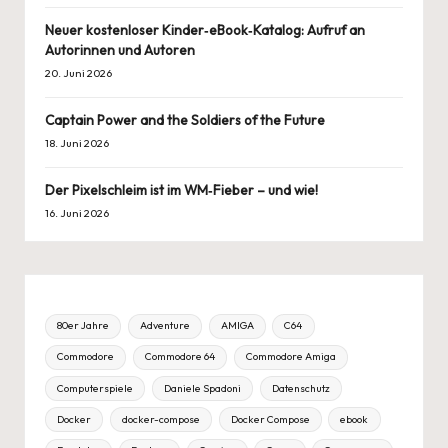
Neuer kostenloser Kinder‑eBook‑Katalog: Aufruf an
Autorinnen und Autoren
20. Juni 2026
Captain Power and the Soldiers of the Future
18. Juni 2026
Der Pixelschleim ist im WM‑Fieber – und wie!
16. Juni 2026
80er Jahre
Adventure
AMIGA
C64
Commodore
Commodore 64
Commodore Amiga
Computerspiele
Daniele Spadoni
Datenschutz
Docker
docker-compose
Docker Compose
ebook