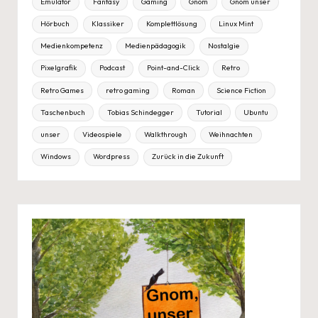
Emulator
Fantasy
Gaming
Gnom
Gnom unser
Hörbuch
Klassiker
Komplettlösung
Linux Mint
Medienkompetenz
Medienpädagogik
Nostalgie
Pixelgrafik
Podcast
Point-and-Click
Retro
Retro Games
retro gaming
Roman
Science Fiction
Taschenbuch
Tobias Schindegger
Tutorial
Ubuntu
unser
Videospiele
Walkthrough
Weihnachten
Windows
Wordpress
Zurück in die Zukunft