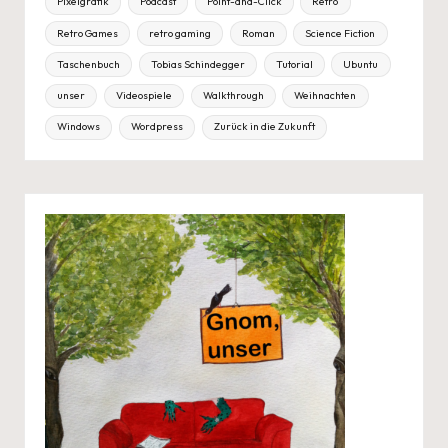
Pixelgrafik
Podcast
Point-and-Click
Retro
Retro Games
retro gaming
Roman
Science Fiction
Taschenbuch
Tobias Schindegger
Tutorial
Ubuntu
unser
Videospiele
Walkthrough
Weihnachten
Windows
Wordpress
Zurück in die Zukunft