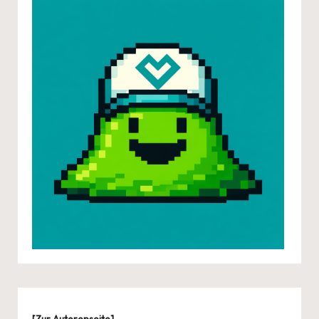
[
Zur Autorenseite
]