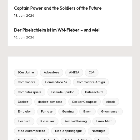
Captain Power and the Soldiers of the Future
18. Juni 2026
Der Pixelschleim ist im WM‑Fieber – und wie!
16. Juni 2026
80er Jahre
Adventure
AMIGA
C64
Commodore
Commodore 64
Commodore Amiga
Computerspiele
Daniele Spadoni
Datenschutz
Docker
docker-compose
Docker Compose
ebook
Emulator
Fantasy
Gaming
Gnom
Gnom unser
Hörbuch
Klassiker
Komplettlösung
Linux Mint
Medienkompetenz
Medienpädagogik
Nostalgie