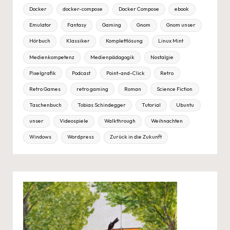
Docker
docker-compose
Docker Compose
ebook
Emulator
Fantasy
Gaming
Gnom
Gnom unser
Hörbuch
Klassiker
Komplettlösung
Linux Mint
Medienkompetenz
Medienpädagogik
Nostalgie
Pixelgrafik
Podcast
Point-and-Click
Retro
Retro Games
retro gaming
Roman
Science Fiction
Taschenbuch
Tobias Schindegger
Tutorial
Ubuntu
unser
Videospiele
Walkthrough
Weihnachten
Windows
Wordpress
Zurück in die Zukunft