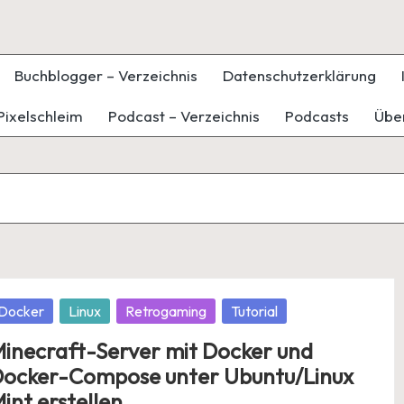
Buchblogger – Verzeichnis
Datenschutzerklärung
Pixelschleim
Podcast – Verzeichnis
Podcasts
Übe
osted
Docker
Linux
Retrogaming
Tutorial
inecraft-Server mit Docker und
ocker-Compose unter Ubuntu/Linux
int erstellen