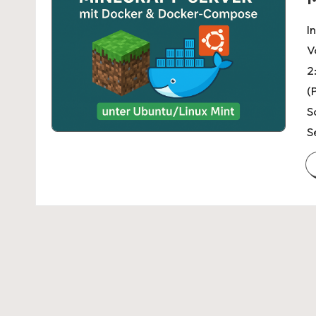
I
V
2
(
S
S