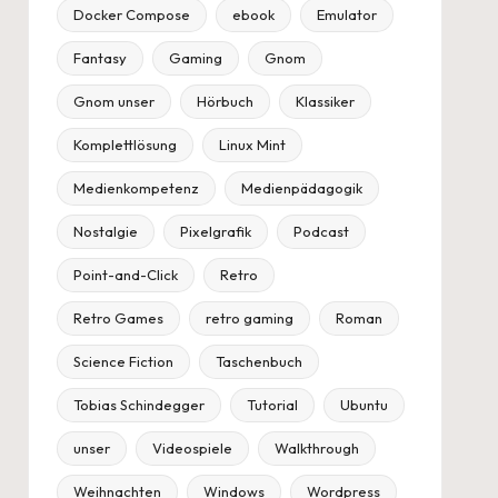
Docker Compose
ebook
Emulator
Fantasy
Gaming
Gnom
Gnom unser
Hörbuch
Klassiker
Komplettlösung
Linux Mint
Medienkompetenz
Medienpädagogik
Nostalgie
Pixelgrafik
Podcast
Point-and-Click
Retro
Retro Games
retro gaming
Roman
Science Fiction
Taschenbuch
Tobias Schindegger
Tutorial
Ubuntu
unser
Videospiele
Walkthrough
Weihnachten
Windows
Wordpress