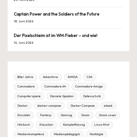
Captain Power and the Soldiers of the Future
18. Juni 2026
Der Pixelschleim ist im WM‑Fieber – und wie!
16. Juni 2026
80er Jahre
Adventure
AMIGA
C64
Commodore
Commodore 64
Commodore Amiga
Computerspiele
Daniele Spadoni
Datenschutz
Docker
docker-compose
Docker Compose
ebook
Emulator
Fantasy
Gaming
Gnom
Gnom unser
Hörbuch
Klassiker
Komplettlösung
Linux Mint
Medienkompetenz
Medienpädagogik
Nostalgie