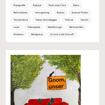
Pixelgrafik
Podcast
Point-and-Click
Retro
Retro Games
retro gaming
Roman
Science Fiction
Taschenbuch
Tobias Schindegger
Tutorial
Ubuntu
unser
Videospiele
Walkthrough
Weihnachten
Windows
Wordpress
Zurück in die Zukunft