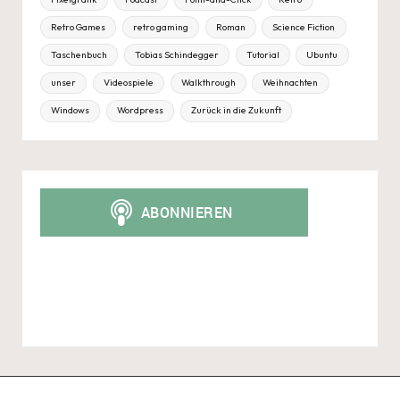
Retro Games
retro gaming
Roman
Science Fiction
Taschenbuch
Tobias Schindegger
Tutorial
Ubuntu
unser
Videospiele
Walkthrough
Weihnachten
Windows
Wordpress
Zurück in die Zukunft