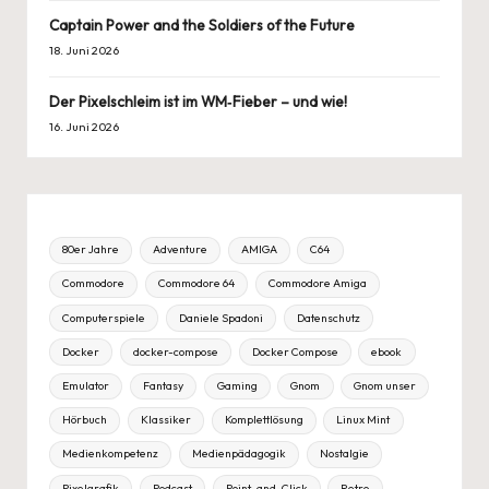
Captain Power and the Soldiers of the Future
18. Juni 2026
Der Pixelschleim ist im WM‑Fieber – und wie!
16. Juni 2026
80er Jahre
Adventure
AMIGA
C64
Commodore
Commodore 64
Commodore Amiga
Computerspiele
Daniele Spadoni
Datenschutz
Docker
docker-compose
Docker Compose
ebook
Emulator
Fantasy
Gaming
Gnom
Gnom unser
Hörbuch
Klassiker
Komplettlösung
Linux Mint
Medienkompetenz
Medienpädagogik
Nostalgie
Pixelgrafik
Podcast
Point-and-Click
Retro