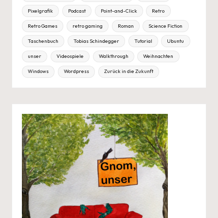
Pixelgrafik
Podcast
Point-and-Click
Retro
Retro Games
retro gaming
Roman
Science Fiction
Taschenbuch
Tobias Schindegger
Tutorial
Ubuntu
unser
Videospiele
Walkthrough
Weihnachten
Windows
Wordpress
Zurück in die Zukunft