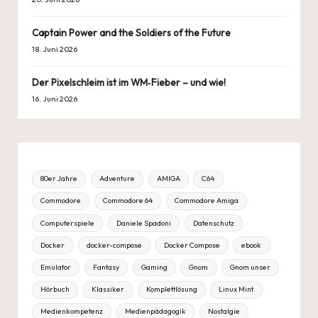
Captain Power and the Soldiers of the Future
18. Juni 2026
Der Pixelschleim ist im WM‑Fieber – und wie!
16. Juni 2026
80er Jahre
Adventure
AMIGA
C64
Commodore
Commodore 64
Commodore Amiga
Computerspiele
Daniele Spadoni
Datenschutz
Docker
docker-compose
Docker Compose
ebook
Emulator
Fantasy
Gaming
Gnom
Gnom unser
Hörbuch
Klassiker
Komplettlösung
Linux Mint
Medienkompetenz
Medienpädagogik
Nostalgie