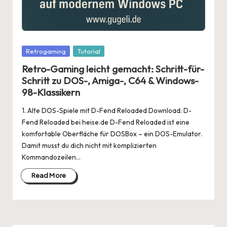
Posted
Retrogaming
Tutorial
in
Retro-Gaming leicht gemacht: Schritt-für-
Schritt zu DOS-, Amiga-, C64 & Windows-
98-Klassikern
1. Alte DOS-Spiele mit D-Fend Reloaded Download: D-
Fend Reloaded bei heise.de D-Fend Reloaded ist eine
komfortable Oberfläche für DOSBox – ein DOS-Emulator.
Damit musst du dich nicht mit komplizierten
Kommandozeilen…
Read More