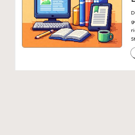
D
g
r
S