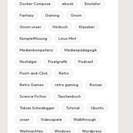
Docker Compose
ebook
Emulator
Fantasy
Gaming
Gnom
Gnom unser
Hörbuch
Klassiker
Komplettlösung
Linux Mint
Medienkompetenz
Medienpädagogik
Nostalgie
Pixelgrafik
Podcast
Point-and-Click
Retro
Retro Games
retro gaming
Roman
Science Fiction
Taschenbuch
Tobias Schindegger
Tutorial
Ubuntu
unser
Videospiele
Walkthrough
Weihnachten
Windows
Wordpress