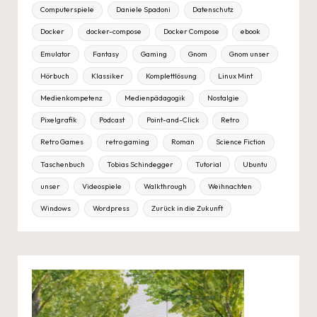
Computerspiele
Daniele Spadoni
Datenschutz
Docker
docker-compose
Docker Compose
ebook
Emulator
Fantasy
Gaming
Gnom
Gnom unser
Hörbuch
Klassiker
Komplettlösung
Linux Mint
Medienkompetenz
Medienpädagogik
Nostalgie
Pixelgrafik
Podcast
Point-and-Click
Retro
Retro Games
retro gaming
Roman
Science Fiction
Taschenbuch
Tobias Schindegger
Tutorial
Ubuntu
unser
Videospiele
Walkthrough
Weihnachten
Windows
Wordpress
Zurück in die Zukunft