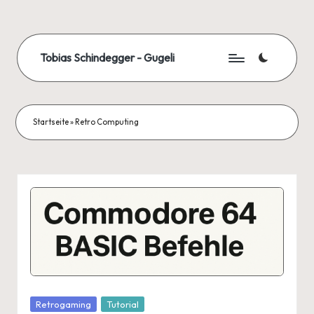
Skip
to
Tobias Schindegger - Gugeli
content
Startseite
»
Retro Computing
Posted
Retrogaming
Tutorial