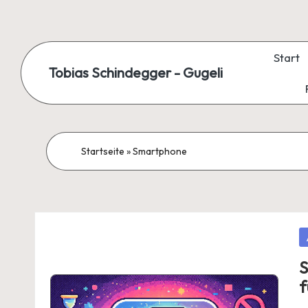
Skip
to
Start
Tobias Schindegger - Gugeli
content
Startseite
»
Smartphone
P
in
S
f