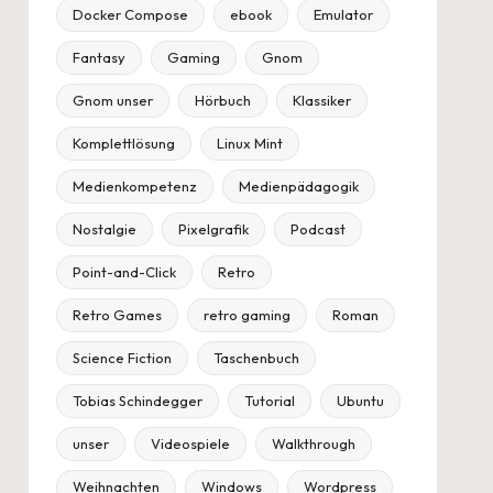
Docker Compose
ebook
Emulator
Fantasy
Gaming
Gnom
Gnom unser
Hörbuch
Klassiker
Komplettlösung
Linux Mint
Medienkompetenz
Medienpädagogik
Nostalgie
Pixelgrafik
Podcast
Point-and-Click
Retro
Retro Games
retro gaming
Roman
Science Fiction
Taschenbuch
Tobias Schindegger
Tutorial
Ubuntu
unser
Videospiele
Walkthrough
Weihnachten
Windows
Wordpress