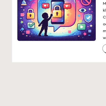
M
k
C
o
m
w