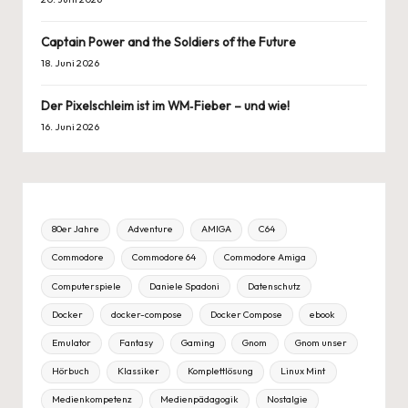
Captain Power and the Soldiers of the Future
18. Juni 2026
Der Pixelschleim ist im WM‑Fieber – und wie!
16. Juni 2026
80er Jahre
Adventure
AMIGA
C64
Commodore
Commodore 64
Commodore Amiga
Computerspiele
Daniele Spadoni
Datenschutz
Docker
docker-compose
Docker Compose
ebook
Emulator
Fantasy
Gaming
Gnom
Gnom unser
Hörbuch
Klassiker
Komplettlösung
Linux Mint
Medienkompetenz
Medienpädagogik
Nostalgie