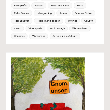
Pixelgrafik
Podcast
Point-and-Click
Retro
Retro Games
retro gaming
Roman
Science Fiction
Taschenbuch
Tobias Schindegger
Tutorial
Ubuntu
unser
Videospiele
Walkthrough
Weihnachten
Windows
Wordpress
Zurück in die Zukunft