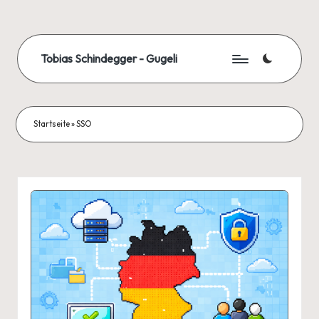
Skip
to
Tobias Schindegger - Gugeli
content
Startseite
»
SSO