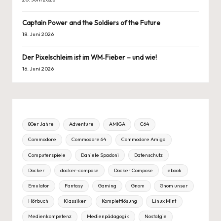
Captain Power and the Soldiers of the Future
18. Juni 2026
Der Pixelschleim ist im WM‑Fieber – und wie!
16. Juni 2026
80er Jahre
Adventure
AMIGA
C64
Commodore
Commodore 64
Commodore Amiga
Computerspiele
Daniele Spadoni
Datenschutz
Docker
docker-compose
Docker Compose
ebook
Emulator
Fantasy
Gaming
Gnom
Gnom unser
Hörbuch
Klassiker
Komplettlösung
Linux Mint
Medienkompetenz
Medienpädagogik
Nostalgie