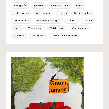
Pixelgrafik
Podcast
Point-and-Click
Retro
Retro Games
retro gaming
Roman
Science Fiction
Taschenbuch
Tobias Schindegger
Tutorial
Ubuntu
unser
Videospiele
Walkthrough
Weihnachten
Windows
Wordpress
Zurück in die Zukunft