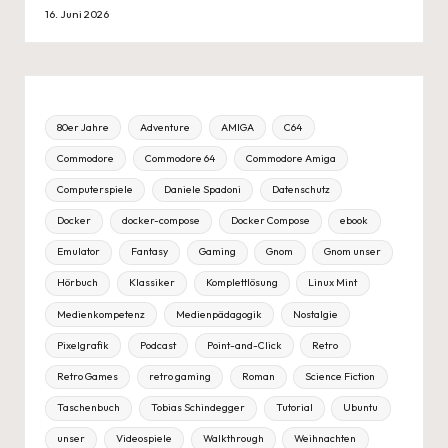
16. Juni 2026
80er Jahre
Adventure
AMIGA
C64
Commodore
Commodore 64
Commodore Amiga
Computerspiele
Daniele Spadoni
Datenschutz
Docker
docker-compose
Docker Compose
ebook
Emulator
Fantasy
Gaming
Gnom
Gnom unser
Hörbuch
Klassiker
Komplettlösung
Linux Mint
Medienkompetenz
Medienpädagogik
Nostalgie
Pixelgrafik
Podcast
Point-and-Click
Retro
Retro Games
retro gaming
Roman
Science Fiction
Taschenbuch
Tobias Schindegger
Tutorial
Ubuntu
unser
Videospiele
Walkthrough
Weihnachten