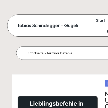
Skip
to
Start
Tobias Schindegger - Gugeli
content
Startseite
»
Terminal Befehle
P
in
M
U
Ü