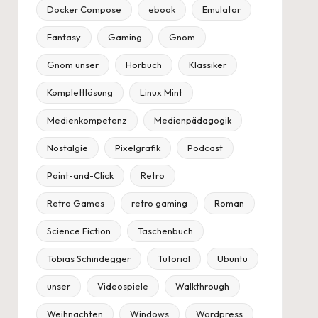
Docker Compose
ebook
Emulator
Fantasy
Gaming
Gnom
Gnom unser
Hörbuch
Klassiker
Komplettlösung
Linux Mint
Medienkompetenz
Medienpädagogik
Nostalgie
Pixelgrafik
Podcast
Point-and-Click
Retro
Retro Games
retro gaming
Roman
Science Fiction
Taschenbuch
Tobias Schindegger
Tutorial
Ubuntu
unser
Videospiele
Walkthrough
Weihnachten
Windows
Wordpress