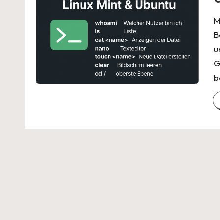
M
B
u
G
b