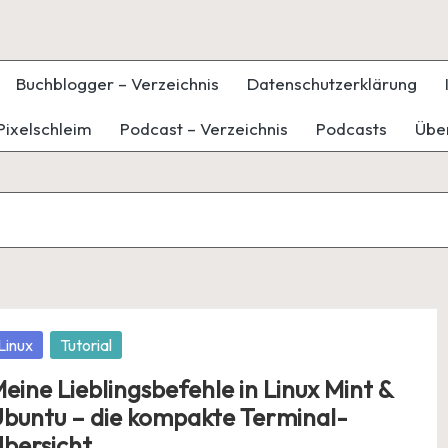
Buchblogger – Verzeichnis
Datenschutzerklärung
Pixelschleim
Podcast – Verzeichnis
Podcasts
Übe
osted
Linux
Tutorial
eine Lieblingsbefehle in Linux Mint &
buntu – die kompakte Terminal-
bersicht