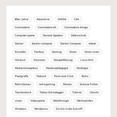
80er Jahre
Adventure
AMIGA
C64
Commodore
Commodore 64
Commodore Amiga
Computerspiele
Daniele Spadoni
Datenschutz
Docker
docker-compose
Docker Compose
ebook
Emulator
Fantasy
Gaming
Gnom
Gnom unser
Hörbuch
Klassiker
Komplettlösung
Linux Mint
Medienkompetenz
Medienpädagogik
Nostalgie
Pixelgrafik
Podcast
Point-and-Click
Retro
Retro Games
retro gaming
Roman
Science Fiction
Taschenbuch
Tobias Schindegger
Tutorial
Ubuntu
unser
Videospiele
Walkthrough
Weihnachten
Windows
Wordpress
Zurück in die Zukunft