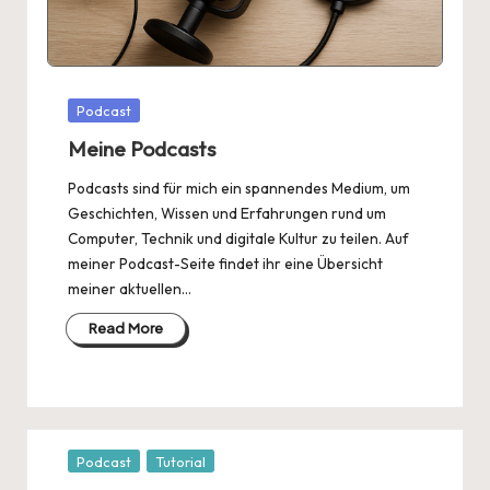
Posted
Podcast
in
Meine Podcasts
Podcasts sind für mich ein spannendes Medium, um
Geschichten, Wissen und Erfahrungen rund um
Computer, Technik und digitale Kultur zu teilen. Auf
meiner Podcast-Seite findet ihr eine Übersicht
meiner aktuellen…
Read More
Posted
Podcast
Tutorial
in