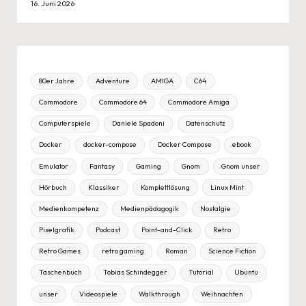
16. Juni 2026
80er Jahre
Adventure
AMIGA
C64
Commodore
Commodore 64
Commodore Amiga
Computerspiele
Daniele Spadoni
Datenschutz
Docker
docker-compose
Docker Compose
ebook
Emulator
Fantasy
Gaming
Gnom
Gnom unser
Hörbuch
Klassiker
Komplettlösung
Linux Mint
Medienkompetenz
Medienpädagogik
Nostalgie
Pixelgrafik
Podcast
Point-and-Click
Retro
Retro Games
retro gaming
Roman
Science Fiction
Taschenbuch
Tobias Schindegger
Tutorial
Ubuntu
unser
Videospiele
Walkthrough
Weihnachten