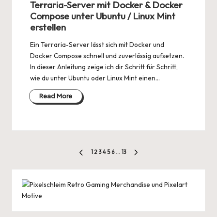
Terraria-Server mit Docker & Docker
Compose unter Ubuntu / Linux Mint
erstellen
Ein Terraria-Server lässt sich mit Docker und
Docker Compose schnell und zuverlässig aufsetzen.
In dieser Anleitung zeige ich dir Schritt für Schritt,
wie du unter Ubuntu oder Linux Mint einen…
Read More
Seitennummerierung
1
2
3
4
5
6
…
13
PREVIOUS
NEXT
der
PAGE
PAGE
Beiträge