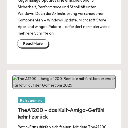
Regelmäßige Updates sind entscheidend für
Sicherheit, Performance und Stabilität unter
Windows. Doch die Aktualisierung verschiedener
Komponenten – Windows Update, Microsoft Store
Apps und winget-Pakete – erfordert normalerweise
mehrere Schritte an…
Read More
Posted
Retrogaming
in
TheA1200 – das Kult-Amiga-Gefühl
kehrt zurück
Retro-Fans dürfen sich freuen: Mit dem TheA1200