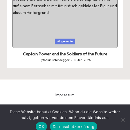
Posted
Allgemein
in
Captain Power and the Soldiers of the Future
By
tobias.schindegger
18. Juni 2026
Posted
by
Impressum
Diese Website benutzt Cookies. Wenn du die Website weiter
nutzt, gehen wir von deinem Einverständnis aus.
Copyright 2026 — Tobias Schindegger - Gugeli. All rights
reserved.
Bloglo WordPress Theme
OK
Datenschutzerklärung