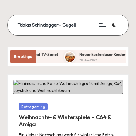
Skip
to
Tobias Schindegger - Gugeli
content
ges (Buch und TV-Serie)
Neuer kostenloser Kinder‑eBook‑Katalo
Breakings
20. Juni 2026
Posted
Retrogaming
in
Weihnachts- & Winterspiele – C64 &
Amiga
Ein kleines Nachschlagewerk für winterliche Retro-