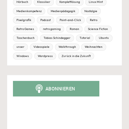
Hörbuch
Klassiker
Komplettlösung
Linux Mint
Medienkompetenz
Medienpädagogik
Nostalgie
Pixelgrafik
Podcast
Point-and-Click
Retro
Retro Games
retro gaming
Roman
Science Fiction
Taschenbuch
Tobias Schindegger
Tutorial
Ubuntu
unser
Videospiele
Walkthrough
Weihnachten
Windows
Wordpress
Zurück in die Zukunft