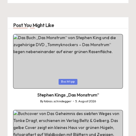
Post You Might Like
Posted
Buchtipp
in
Stephen Kings „Das Monstrum“
By
tobias.schindegger
5. August 2026
Posted
by