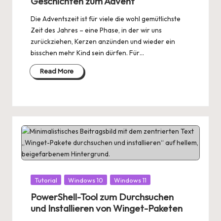
Geschichten zum Advent
Die Adventszeit ist für viele die wohl gemütlichste
Zeit des Jahres – eine Phase, in der wir uns
zurückziehen, Kerzen anzünden und wieder ein
bisschen mehr Kind sein dürfen. Für…
Read More
Posted
Tutorial
Windows 10
Windows 11
in
PowerShell-Tool zum Durchsuchen
und Installieren von Winget-Paketen