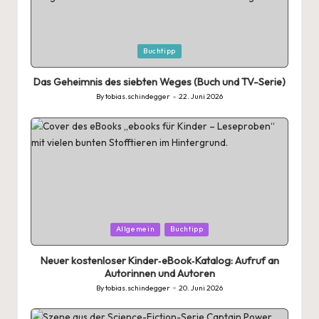
Posted
Buchtipp
in
Das Geheimnis des siebten Weges (Buch und TV-Serie)
By
tobias.schindegger
22. Juni 2026
Posted
by
Posted
Allgemein
Buchtipp
in
Neuer kostenloser Kinder‑eBook‑Katalog: Aufruf an
Autorinnen und Autoren
By
tobias.schindegger
20. Juni 2026
Posted
by