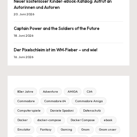
Neuer kostenloser Kinder‑eBook‑Katalog: Aufruf an
Autorinnen und Autoren
20. Juni 2026
Captain Power and the Soldiers of the Future
18. Juni 2026
Der Pixelschleim ist im WM‑Fieber – und wie!
16. Juni 2026
80er Jahre
Adventure
AMIGA
C64
Commodore
Commodore 64
Commodore Amiga
Computerspiele
Daniele Spadoni
Datenschutz
Docker
docker-compose
Docker Compose
ebook
Emulator
Fantasy
Gaming
Gnom
Gnom unser