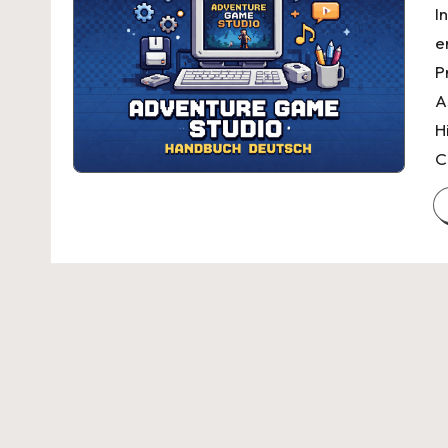
I
e
P
A
H
C