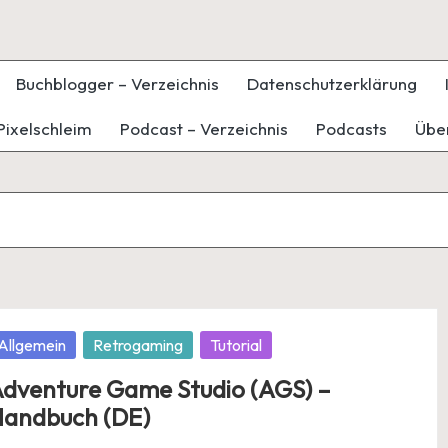
Buchblogger – Verzeichnis
Datenschutzerklärung
Pixelschleim
Podcast – Verzeichnis
Podcasts
Übe
osted
Allgemein
Retrogaming
Tutorial
dventure Game Studio (AGS) –
andbuch (DE)