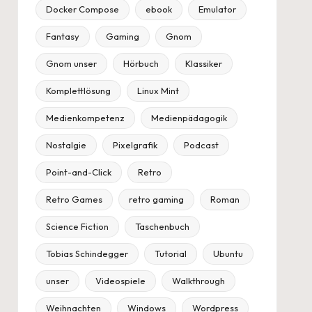
Docker Compose
ebook
Emulator
Fantasy
Gaming
Gnom
Gnom unser
Hörbuch
Klassiker
Komplettlösung
Linux Mint
Medienkompetenz
Medienpädagogik
Nostalgie
Pixelgrafik
Podcast
Point-and-Click
Retro
Retro Games
retro gaming
Roman
Science Fiction
Taschenbuch
Tobias Schindegger
Tutorial
Ubuntu
unser
Videospiele
Walkthrough
Weihnachten
Windows
Wordpress