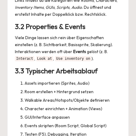
Links findest du die Kategorien wie
Rooms
,
Characters
,
Inventory Items
,
GUIs
,
Scripts
,
Audio
. Du öffnest und
erstellst Inhalte per Doppelklick bzw. Rechtsklick.
3.2 Properties & Events
Viele Dinge lassen sich rein über Eigenschaften
einstellen (z. B. Sichtbarkeit, Basissprite, Skalierung).
Interaktionen werden oft über
Events
gelöst (z. B.
,
,
).
Interact
Look at
Use inventory on
3.3 Typischer Arbeitsablauf
Assets importieren (Sprites, Audio)
Room erstellen + Hintergrund setzen
Walkable Areas/Hotspots/Objekte definieren
Character einrichten + Animation (Views)
GUI/Interface anpassen
Events skripten (Room Script, Global Script)
Testen (F5), Debugging, Iteration