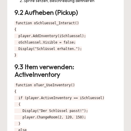
Sprite setzen, Beschreibung definieren
9.2 Aufheben (Pickup)
function oSchluessel_Interact()

{

  player.AddInventory(iSchluessel);

  oSchluessel.Visible = false;

  Display("Schlüssel erhalten.");

}
9.3 Item verwenden:
ActiveInventory
function oTuer_UseInventory()

{

  if (player.ActiveInventory == iSchluessel)

  {

    Display("Der Schlüssel passt!");

    player.ChangeRoom(2, 120, 150);

  }

  else
