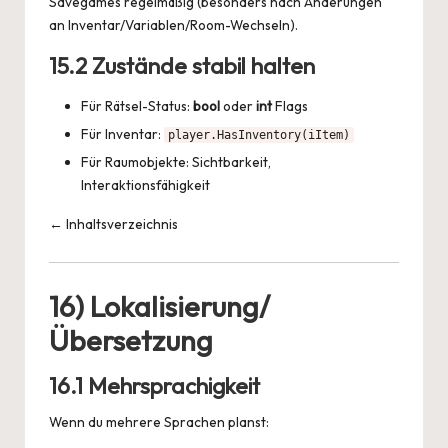
Savegames regelmäßig (besonders nach Änderungen
an Inventar/Variablen/Room-Wechseln).
15.2 Zustände stabil halten
Für Rätsel-Status:
bool
oder
int
Flags
Für Inventar:
player.HasInventory(iItem)
Für Raumobjekte: Sichtbarkeit,
Interaktionsfähigkeit
← Inhaltsverzeichnis
16) Lokalisierung/
Übersetzung
16.1 Mehrsprachigkeit
Wenn du mehrere Sprachen planst: