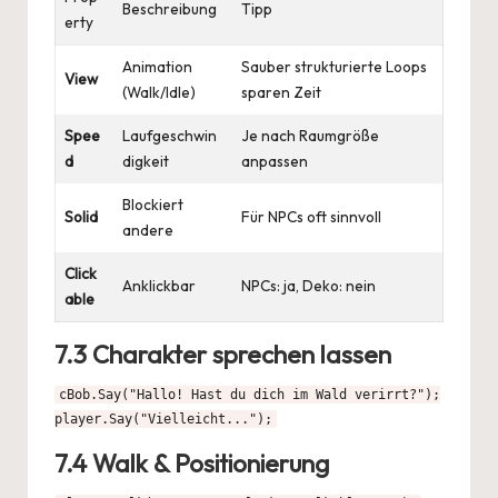
Beschreibung
Tipp
erty
Animation
Sauber strukturierte Loops
View
(Walk/Idle)
sparen Zeit
Spee
Laufgeschwin
Je nach Raumgröße
d
digkeit
anpassen
Blockiert
Solid
Für NPCs oft sinnvoll
andere
Click
Anklickbar
NPCs: ja, Deko: nein
able
7.3 Charakter sprechen lassen
cBob.Say("Hallo! Hast du dich im Wald verirrt?");

player.Say("Vielleicht...");
7.4 Walk & Positionierung