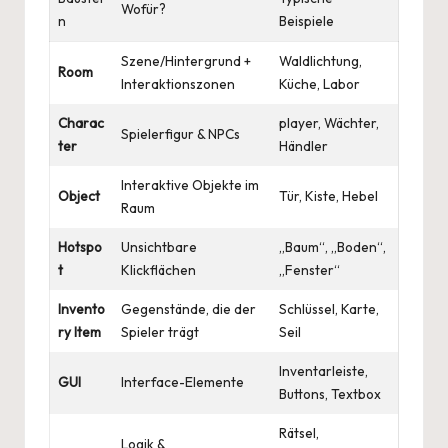
Wofür?
n
Beispiele
Szene/Hintergrund +
Waldlichtung,
Room
Interaktionszonen
Küche, Labor
Charac
player, Wächter,
Spielerfigur & NPCs
ter
Händler
Interaktive Objekte im
Object
Tür, Kiste, Hebel
Raum
Hotspo
Unsichtbare
„Baum“, „Boden“,
t
Klickflächen
„Fenster“
Invento
Gegenstände, die der
Schlüssel, Karte,
ry Item
Spieler trägt
Seil
Inventarleiste,
GUI
Interface-Elemente
Buttons, Textbox
Rätsel,
Logik &