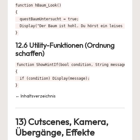
function hBaum_Look()

{

  questBaumUntersucht = true;

  Display("Der Baum ist hohl. Du hörst ein leises Kratzen
}
12.6 Utility-Funktionen (Ordnung
schaffen)
function ShowHintIf(bool condition, String message)

{

  if (condition) Display(message);

}
← Inhaltsverzeichnis
13) Cutscenes, Kamera,
Übergänge, Effekte