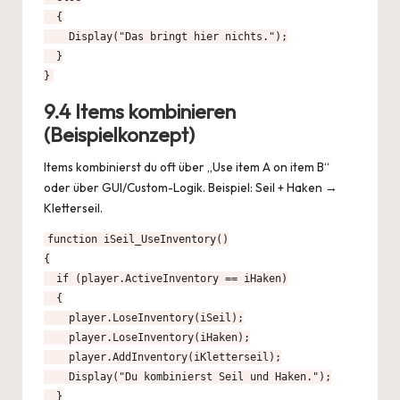
  {

    Display("Das bringt hier nichts.");

  }

}
9.4 Items kombinieren
(Beispielkonzept)
Items kombinierst du oft über „Use item A on item B“
oder über GUI/Custom-Logik. Beispiel: Seil + Haken →
Kletterseil.
function iSeil_UseInventory()

{

  if (player.ActiveInventory == iHaken)

  {

    player.LoseInventory(iSeil);

    player.LoseInventory(iHaken);

    player.AddInventory(iKletterseil);

    Display("Du kombinierst Seil und Haken.");

  }
