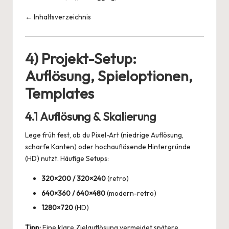
← Inhaltsverzeichnis
4) Projekt-Setup:
Auflösung, Spieloptionen,
Templates
4.1 Auflösung & Skalierung
Lege früh fest, ob du Pixel-Art (niedrige Auflösung,
scharfe Kanten) oder hochauflösende Hintergründe
(HD) nutzt. Häufige Setups:
320×200 / 320×240
(retro)
640×360 / 640×480
(modern-retro)
1280×720
(HD)
Tipp:
Eine klare Zielauflösung vermeidet spätere