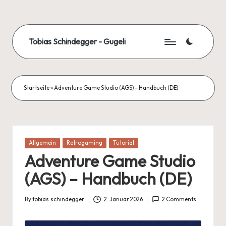
Skip
to
Tobias Schindegger - Gugeli
content
Startseite
»
Adventure Game Studio (AGS) – Handbuch (DE)
Posted
Allgemein
Retrogaming
Tutorial
in
Adventure Game Studio
(AGS) – Handbuch (DE)
By
tobias.schindegger
2. Januar 2026
2 Comments
Posted
by