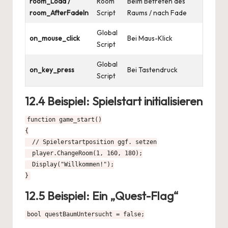
room_Load /
Room
Beim Betreten des
room_AfterFadeIn
Script
Raums / nach Fade
Global
on_mouse_click
Bei Maus-Klick
Script
Global
on_key_press
Bei Tastendruck
Script
12.4 Beispiel: Spielstart initialisieren
function game_start()

{

  // Spielerstartposition ggf. setzen

  player.ChangeRoom(1, 160, 180);

  Display("Willkommen!");

}
12.5 Beispiel: Ein „Quest-Flag“
bool questBaumUntersucht = false;
