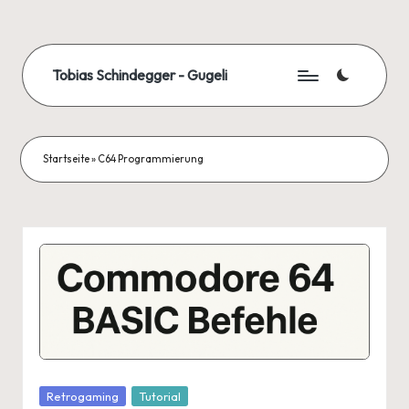
Skip
to
Tobias Schindegger - Gugeli
content
Startseite
»
C64 Programmierung
Posted
Retrogaming
Tutorial