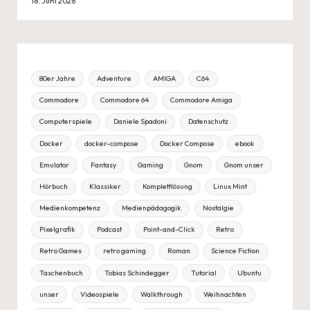
16. Juni 2026
80er Jahre
Adventure
AMIGA
C64
Commodore
Commodore 64
Commodore Amiga
Computerspiele
Daniele Spadoni
Datenschutz
Docker
docker-compose
Docker Compose
ebook
Emulator
Fantasy
Gaming
Gnom
Gnom unser
Hörbuch
Klassiker
Komplettlösung
Linux Mint
Medienkompetenz
Medienpädagogik
Nostalgie
Pixelgrafik
Podcast
Point-and-Click
Retro
Retro Games
retro gaming
Roman
Science Fiction
Taschenbuch
Tobias Schindegger
Tutorial
Ubuntu
unser
Videospiele
Walkthrough
Weihnachten