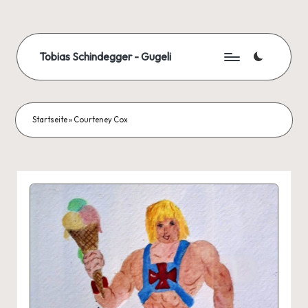
Skip
to
Tobias Schindegger - Gugeli
content
Startseite
»
Courteney Cox