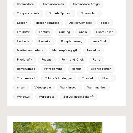
Commodore
Commodore 64
Commodore Amiga
Computerspiele
Daniele Spadoni
Datenschutz
Docker
docker-compose
Docker Compose
ebook
Emulator
Fantasy
Gaming
Gnom
Gnom unser
Hörbuch
Klassiker
Komplettlösung
Linux Mint
Medienkompetenz
Medienpädagogik
Nostalgie
Pixelgrafik
Podcast
Point-and-Click
Retro
Retro Games
retro gaming
Roman
Science Fiction
Taschenbuch
Tobias Schindegger
Tutorial
Ubuntu
unser
Videospiele
Walkthrough
Weihnachten
Windows
Wordpress
Zurück in die Zukunft