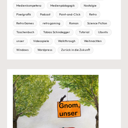
Medienkompetenz
Medienpädagogik
Nostalgie
Pixelgrafik
Podcast
Point-and-Click
Retro
Retro Games
retro gaming
Roman
Science Fiction
Taschenbuch
Tobias Schindegger
Tutorial
Ubuntu
unser
Videospiele
Walkthrough
Weihnachten
Windows
Wordpress
Zurück in die Zukunft