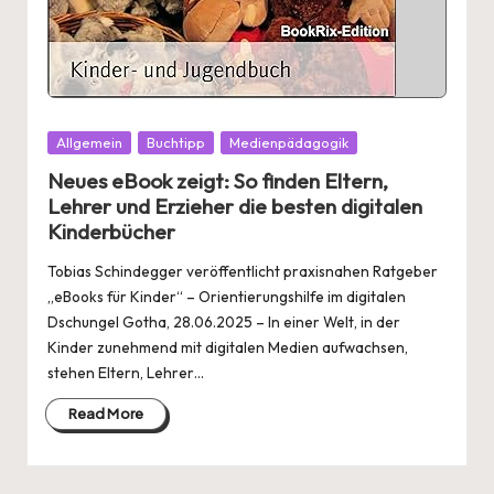
Posted
Allgemein
Buchtipp
Medienpädagogik
in
Neues eBook zeigt: So finden Eltern,
Lehrer und Erzieher die besten digitalen
Kinderbücher
Tobias Schindegger veröffentlicht praxisnahen Ratgeber
„eBooks für Kinder“ – Orientierungshilfe im digitalen
Dschungel Gotha, 28.06.2025 – In einer Welt, in der
Kinder zunehmend mit digitalen Medien aufwachsen,
stehen Eltern, Lehrer…
Read More