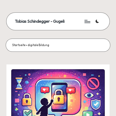
Skip
to
Tobias Schindegger - Gugeli
content
Startseite
»
digitale Bildung