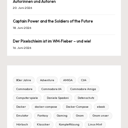
Autorinnen und Autoren
20. Juni 2026
Captain Power and the Soldiers of the Future
18. Juni 2026
Der Pixelschleim ist im WM‑Fieber – und wie!
16. Juni 2026
80er Jahre
Adventure
AMIGA
C64
Commodore
Commodore 64
Commodore Amiga
Computerspiele
Daniele Spadoni
Datenschutz
Docker
docker-compose
Docker Compose
ebook
Emulator
Fantasy
Gaming
Gnom
Gnom unser
Hörbuch
Klassiker
Komplettlösung
Linux Mint