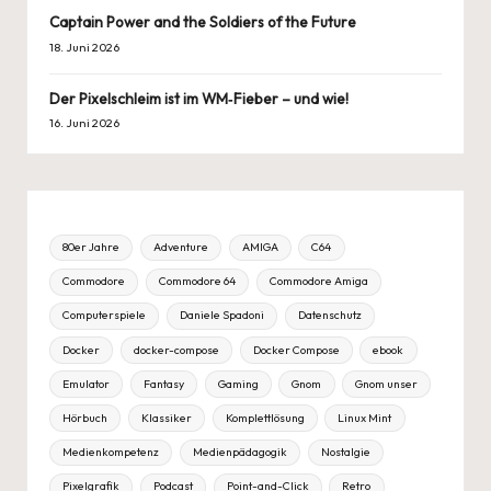
Captain Power and the Soldiers of the Future
18. Juni 2026
Der Pixelschleim ist im WM‑Fieber – und wie!
16. Juni 2026
80er Jahre
Adventure
AMIGA
C64
Commodore
Commodore 64
Commodore Amiga
Computerspiele
Daniele Spadoni
Datenschutz
Docker
docker-compose
Docker Compose
ebook
Emulator
Fantasy
Gaming
Gnom
Gnom unser
Hörbuch
Klassiker
Komplettlösung
Linux Mint
Medienkompetenz
Medienpädagogik
Nostalgie
Pixelgrafik
Podcast
Point-and-Click
Retro