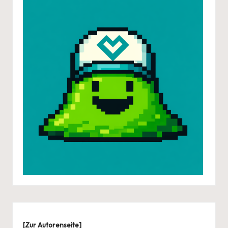
[
Zur Autorenseite
]