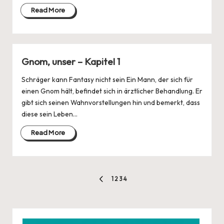
Read More
Gnom, unser – Kapitel 1
Schräger kann Fantasy nicht sein Ein Mann, der sich für
einen Gnom hält, befindet sich in ärztlicher Behandlung. Er
gibt sich seinen Wahnvorstellungen hin und bemerkt, dass
diese sein Leben…
Read More
Seitennummerierung
1
2
3
4
PREVIOUS
der
PAGE
Beiträge