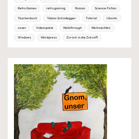
Retro Games
retro gaming
Roman
Science Fiction
Taschenbuch
Tobias Schindegger
Tutorial
Ubuntu
unser
Videospiele
Walkthrough
Weihnachten
Windows
Wordpress
Zurück in die Zukunft