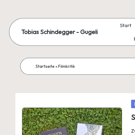
Skip
to
Start
Tobias Schindegger - Gugeli
content
Startseite
»
Filmkritik
P
in
S
Z