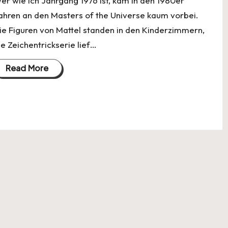
er wie ich Jahrgang 1976 ist, kam in den 1980er
ahren an den Masters of the Universe kaum vorbei.
ie Figuren von Mattel standen in den Kinderzimmern,
ie Zeichentrickserie lief…
Read More