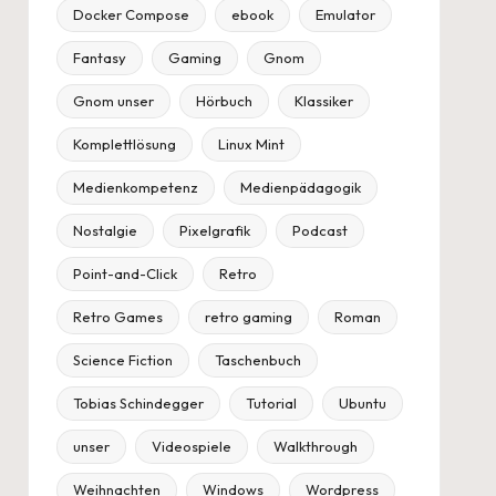
Docker Compose
ebook
Emulator
Fantasy
Gaming
Gnom
Gnom unser
Hörbuch
Klassiker
Komplettlösung
Linux Mint
Medienkompetenz
Medienpädagogik
Nostalgie
Pixelgrafik
Podcast
Point-and-Click
Retro
Retro Games
retro gaming
Roman
Science Fiction
Taschenbuch
Tobias Schindegger
Tutorial
Ubuntu
unser
Videospiele
Walkthrough
Weihnachten
Windows
Wordpress