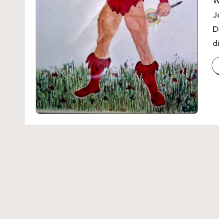
W
J
D
d