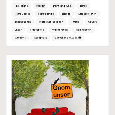
Pixelgrafik
Podcast
Point-and-Click
Retro
Retro Games
retro gaming
Roman
Science Fiction
Taschenbuch
Tobias Schindegger
Tutorial
Ubuntu
unser
Videospiele
Walkthrough
Weihnachten
Windows
Wordpress
Zurück in die Zukunft