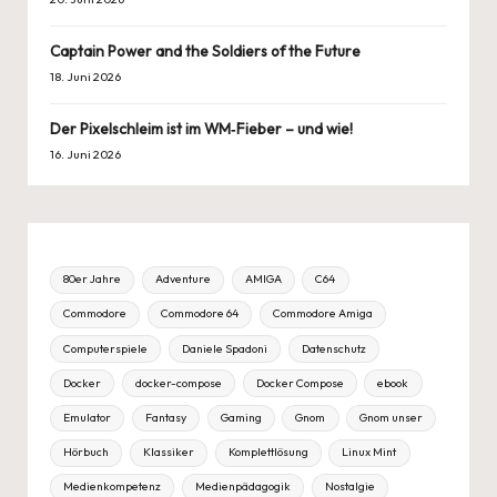
Captain Power and the Soldiers of the Future
18. Juni 2026
Der Pixelschleim ist im WM‑Fieber – und wie!
16. Juni 2026
80er Jahre
Adventure
AMIGA
C64
Commodore
Commodore 64
Commodore Amiga
Computerspiele
Daniele Spadoni
Datenschutz
Docker
docker-compose
Docker Compose
ebook
Emulator
Fantasy
Gaming
Gnom
Gnom unser
Hörbuch
Klassiker
Komplettlösung
Linux Mint
Medienkompetenz
Medienpädagogik
Nostalgie