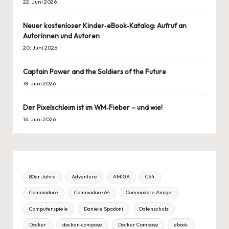
22. Juni 2026
Neuer kostenloser Kinder‑eBook‑Katalog: Aufruf an
Autorinnen und Autoren
20. Juni 2026
Captain Power and the Soldiers of the Future
18. Juni 2026
Der Pixelschleim ist im WM‑Fieber – und wie!
16. Juni 2026
80er Jahre
Adventure
AMIGA
C64
Commodore
Commodore 64
Commodore Amiga
Computerspiele
Daniele Spadoni
Datenschutz
Docker
docker-compose
Docker Compose
ebook