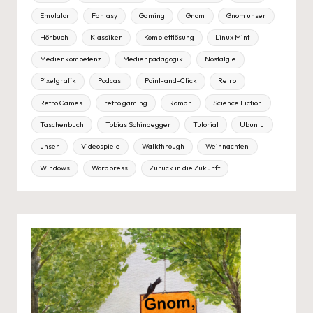
Emulator
Fantasy
Gaming
Gnom
Gnom unser
Hörbuch
Klassiker
Komplettlösung
Linux Mint
Medienkompetenz
Medienpädagogik
Nostalgie
Pixelgrafik
Podcast
Point-and-Click
Retro
Retro Games
retro gaming
Roman
Science Fiction
Taschenbuch
Tobias Schindegger
Tutorial
Ubuntu
unser
Videospiele
Walkthrough
Weihnachten
Windows
Wordpress
Zurück in die Zukunft