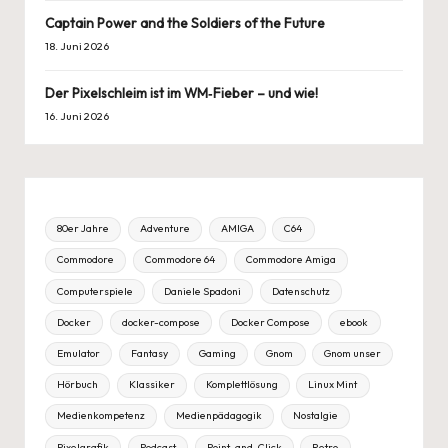
Captain Power and the Soldiers of the Future
18. Juni 2026
Der Pixelschleim ist im WM‑Fieber – und wie!
16. Juni 2026
80er Jahre
Adventure
AMIGA
C64
Commodore
Commodore 64
Commodore Amiga
Computerspiele
Daniele Spadoni
Datenschutz
Docker
docker-compose
Docker Compose
ebook
Emulator
Fantasy
Gaming
Gnom
Gnom unser
Hörbuch
Klassiker
Komplettlösung
Linux Mint
Medienkompetenz
Medienpädagogik
Nostalgie
Pixelgrafik
Podcast
Point-and-Click
Retro