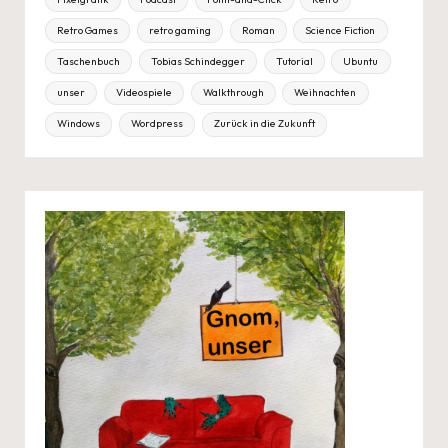
Retro Games
retro gaming
Roman
Science Fiction
Taschenbuch
Tobias Schindegger
Tutorial
Ubuntu
unser
Videospiele
Walkthrough
Weihnachten
Windows
Wordpress
Zurück in die Zukunft