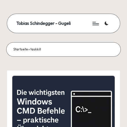
Skip
to
Tobias Schindegger - Gugeli
content
Startseite
»
taskkill