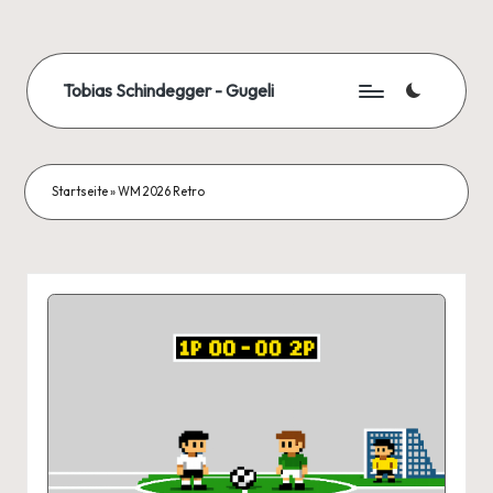
Skip
to
Tobias Schindegger - Gugeli
content
Startseite
»
WM 2026 Retro