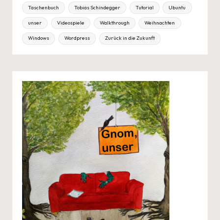
Taschenbuch
Tobias Schindegger
Tutorial
Ubuntu
unser
Videospiele
Walkthrough
Weihnachten
Windows
Wordpress
Zurück in die Zukunft