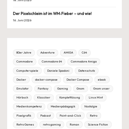
Der Pixelschleim ist im WM‑Fieber – und wie!
16. Juni 2026
80er Jahre
Adventure
AMIGA
C64
Commodore
Commodore 64
Commodore Amiga
Computerspiele
Daniele Spadoni
Datenschutz
Docker
docker-compose
Docker Compose
ebook
Emulator
Fantasy
Gaming
Gnom
Gnom unser
Hörbuch
Klassiker
Komplettlösung
Linux Mint
Medienkompetenz
Medienpädagogik
Nostalgie
Pixelgrafik
Podcast
Point-and-Click
Retro
Retro Games
retro gaming
Roman
Science Fiction