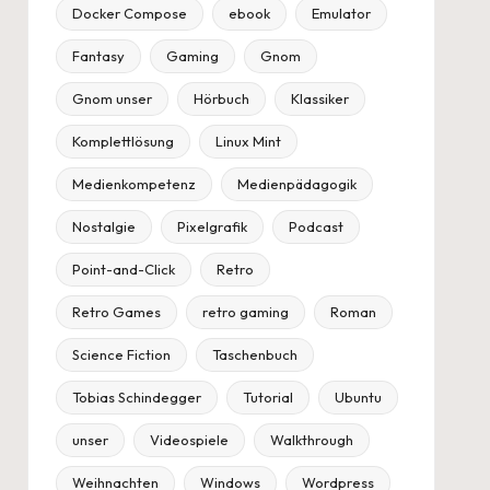
Docker Compose
ebook
Emulator
Fantasy
Gaming
Gnom
Gnom unser
Hörbuch
Klassiker
Komplettlösung
Linux Mint
Medienkompetenz
Medienpädagogik
Nostalgie
Pixelgrafik
Podcast
Point-and-Click
Retro
Retro Games
retro gaming
Roman
Science Fiction
Taschenbuch
Tobias Schindegger
Tutorial
Ubuntu
unser
Videospiele
Walkthrough
Weihnachten
Windows
Wordpress