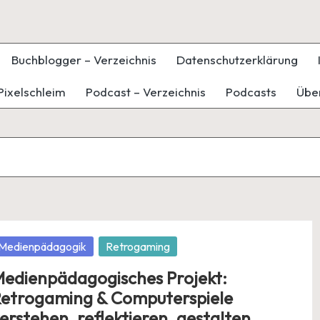
Buchblogger – Verzeichnis
Datenschutzerklärung
Pixelschleim
Podcast – Verzeichnis
Podcasts
Übe
osted
Medienpädagogik
Retrogaming
edienpädagogisches Projekt:
etrogaming & Computerspiele
erstehen, reflektieren, gestalten