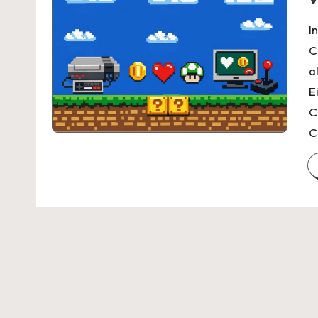
I
C
a
E
C
C