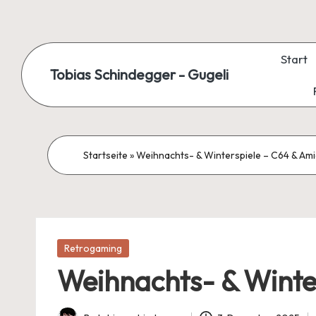
Skip
to
Start
Tobias Schindegger - Gugeli
content
Startseite
»
Weihnachts- & Winterspiele – C64 & Am
Posted
Retrogaming
in
Weihnachts- & Winte