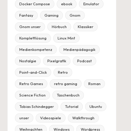
Docker Compose
ebook
Emulator
Fantasy
Gaming
Gnom
Gnom unser
Hörbuch
Klassiker
Komplettlösung
Linux Mint
Medienkompetenz
Medienpädagogik
Nostalgie
Pixelgrafik
Podcast
Point-and-Click
Retro
Retro Games
retro gaming
Roman
Science Fiction
Taschenbuch
Tobias Schindegger
Tutorial
Ubuntu
unser
Videospiele
Walkthrough
Weihnachten
Windows
Wordpress