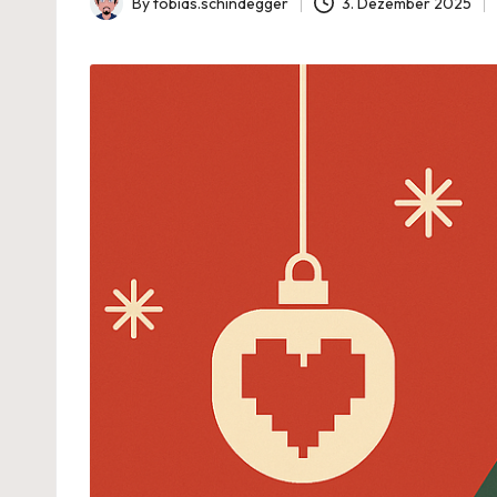
By
tobias.schindegger
3. Dezember 2025
Posted
by