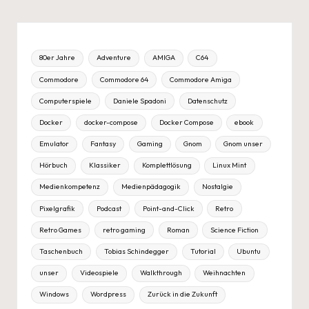
80er Jahre
Adventure
AMIGA
C64
Commodore
Commodore 64
Commodore Amiga
Computerspiele
Daniele Spadoni
Datenschutz
Docker
docker-compose
Docker Compose
ebook
Emulator
Fantasy
Gaming
Gnom
Gnom unser
Hörbuch
Klassiker
Komplettlösung
Linux Mint
Medienkompetenz
Medienpädagogik
Nostalgie
Pixelgrafik
Podcast
Point-and-Click
Retro
Retro Games
retro gaming
Roman
Science Fiction
Taschenbuch
Tobias Schindegger
Tutorial
Ubuntu
unser
Videospiele
Walkthrough
Weihnachten
Windows
Wordpress
Zurück in die Zukunft