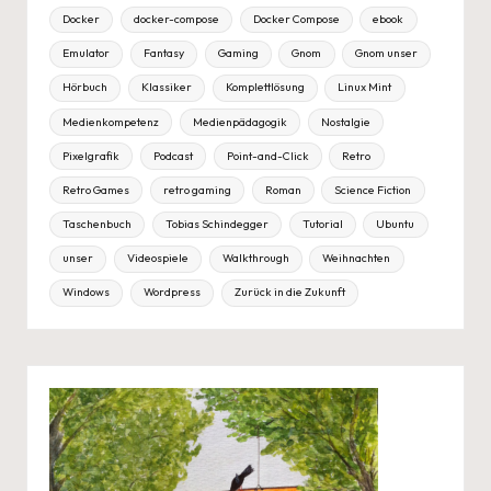
Docker
docker-compose
Docker Compose
ebook
Emulator
Fantasy
Gaming
Gnom
Gnom unser
Hörbuch
Klassiker
Komplettlösung
Linux Mint
Medienkompetenz
Medienpädagogik
Nostalgie
Pixelgrafik
Podcast
Point-and-Click
Retro
Retro Games
retro gaming
Roman
Science Fiction
Taschenbuch
Tobias Schindegger
Tutorial
Ubuntu
unser
Videospiele
Walkthrough
Weihnachten
Windows
Wordpress
Zurück in die Zukunft