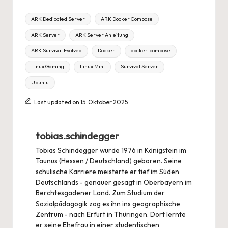
Tags:
ARK Dedicated Server
ARK Docker Compose
ARK Server
ARK Server Anleitung
ARK Survival Evolved
Docker
docker-compose
Linux Gaming
Linux Mint
Survival Server
Ubuntu
Last updated on 15. Oktober 2025
tobias.schindegger
Tobias Schindegger wurde 1976 in Königstein im
Taunus (Hessen / Deutschland) geboren. Seine
schulische Karriere meisterte er tief im Süden
Deutschlands - genauer gesagt in Oberbayern im
Berchtesgadener Land. Zum Studium der
Sozialpädagogik zog es ihn ins geographische
Zentrum - nach Erfurt in Thüringen. Dort lernte
er seine Ehefrau in einer studentischen