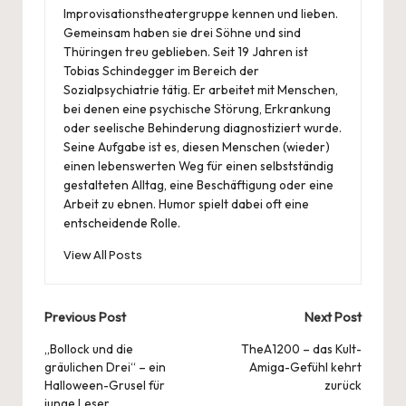
Improvisationstheatergruppe kennen und lieben.
Gemeinsam haben sie drei Söhne und sind
Thüringen treu geblieben. Seit 19 Jahren ist
Tobias Schindegger im Bereich der
Sozialpsychiatrie tätig. Er arbeitet mit Menschen,
bei denen eine psychische Störung, Erkrankung
oder seelische Behinderung diagnostiziert wurde.
Seine Aufgabe ist es, diesen Menschen (wieder)
einen lebenswerten Weg für einen selbstständig
gestalteten Alltag, eine Beschäftigung oder eine
Arbeit zu ebnen. Humor spielt dabei oft eine
entscheidende Rolle.
View All Posts
Post
Previous Post
Next Post
navigation
„Bollock und die
TheA1200 – das Kult-
gräulichen Drei“ – ein
Amiga-Gefühl kehrt
Halloween-Grusel für
zurück
junge Leser