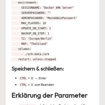
    environment:

      SESSIONNAME: "Docker ARK Server"

      SERVERPASSWORD: ""

      ADMINPASSWORD: "MeinAdminPasswort"

      MAX_PLAYERS: 10

      UPDATE_ON_START: 1

      BACKUP_ON_STOP: 1

      TZ: "Europe/Berlin"

      MAP: "TheIsland"

    volumes:

      - ./ark-data:/ark

    restart: unless-stopped
Speichern & schließen:
+
→
Enter
CTRL
O
+
zum Beenden
CTRL
X
Erklärung der Parameter