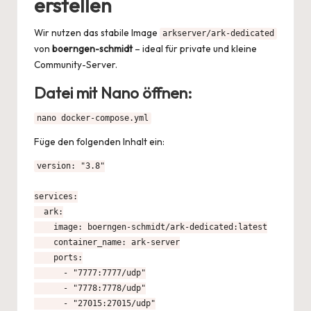
erstellen
Wir nutzen das stabile Image
arkserver/ark-dedicated
von
boerngen-schmidt
– ideal für private und kleine
Community-Server.
Datei mit Nano öffnen:
nano docker-compose.yml
Füge den folgenden Inhalt ein:
version: "3.8"

services:

  ark:

    image: boerngen-schmidt/ark-dedicated:latest

    container_name: ark-server

    ports:

      - "7777:7777/udp"

      - "7778:7778/udp"

      - "27015:27015/udp"
