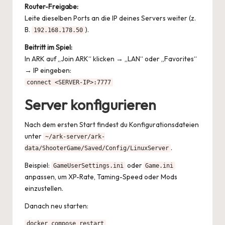
Router-Freigabe:
Leite dieselben Ports an die IP deines Servers weiter (z.
B.
).
192.168.178.50
Beitritt im Spiel:
In ARK auf „Join ARK“ klicken → „LAN“ oder „Favorites“
→ IP eingeben:
connect <SERVER-IP>:7777
Server konfigurieren
Nach dem ersten Start findest du Konfigurationsdateien
unter
~/ark-server/ark-
.
data/ShooterGame/Saved/Config/LinuxServer
Beispiel:
oder
GameUserSettings.ini
Game.ini
anpassen, um XP-Rate, Taming-Speed oder Mods
einzustellen.
Danach neu starten:
docker compose restart