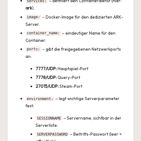
– definiert den Containerdienst (hier:
services:
ark
).
– Docker-Image für den dedizierten ARK-
image:
Server.
– eindeutiger Name für den
container_name:
Container.
– gibt die freigegebenen Netzwerkports
ports:
an:
7777/UDP:
Hauptspiel-Port
7778/UDP:
Query-Port
27015/UDP:
Steam-Port
– legt wichtige Serverparameter
environment:
fest:
– Servername, sichtbar in der
SESSIONNAME
Serverliste.
– Beitritts-Passwort (leer =
SERVERPASSWORD