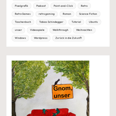
Pixelgrafik
Podcast
Point-and-Click
Retro
Retro Games
retro gaming
Roman
Science Fiction
Taschenbuch
Tobias Schindegger
Tutorial
Ubuntu
unser
Videospiele
Walkthrough
Weihnachten
Windows
Wordpress
Zurück in die Zukunft