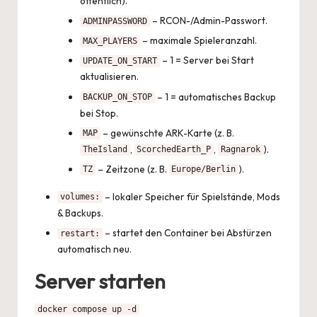
öffentlich).
– RCON-/Admin-Passwort.
ADMINPASSWORD
– maximale Spieleranzahl.
MAX_PLAYERS
– 1 = Server bei Start
UPDATE_ON_START
aktualisieren.
– 1 = automatisches Backup
BACKUP_ON_STOP
bei Stop.
– gewünschte ARK-Karte (z. B.
MAP
,
,
).
TheIsland
ScorchedEarth_P
Ragnarok
– Zeitzone (z. B.
).
TZ
Europe/Berlin
– lokaler Speicher für Spielstände, Mods
volumes:
& Backups.
– startet den Container bei Abstürzen
restart:
automatisch neu.
Server starten
docker compose up -d