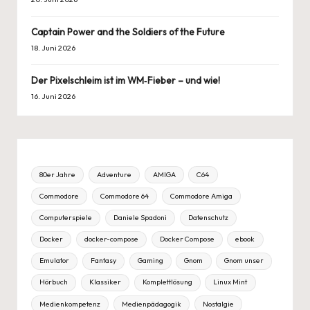
Captain Power and the Soldiers of the Future
18. Juni 2026
Der Pixelschleim ist im WM‑Fieber – und wie!
16. Juni 2026
80er Jahre
Adventure
AMIGA
C64
Commodore
Commodore 64
Commodore Amiga
Computerspiele
Daniele Spadoni
Datenschutz
Docker
docker-compose
Docker Compose
ebook
Emulator
Fantasy
Gaming
Gnom
Gnom unser
Hörbuch
Klassiker
Komplettlösung
Linux Mint
Medienkompetenz
Medienpädagogik
Nostalgie