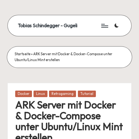
Skip
to
Tobias Schindegger - Gugeli
content
Startseite
»
ARK Server mit Docker & Docker-Compose unter
Ubuntu/Linux Mint erstellen
Posted
Docker
Linux
Retrogaming
Tutorial
in
ARK Server mit Docker
& Docker-Compose
unter Ubuntu/Linux Mint
erstellen