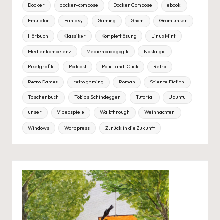
Docker
docker-compose
Docker Compose
ebook
Emulator
Fantasy
Gaming
Gnom
Gnom unser
Hörbuch
Klassiker
Komplettlösung
Linux Mint
Medienkompetenz
Medienpädagogik
Nostalgie
Pixelgrafik
Podcast
Point-and-Click
Retro
Retro Games
retro gaming
Roman
Science Fiction
Taschenbuch
Tobias Schindegger
Tutorial
Ubuntu
unser
Videospiele
Walkthrough
Weihnachten
Windows
Wordpress
Zurück in die Zukunft