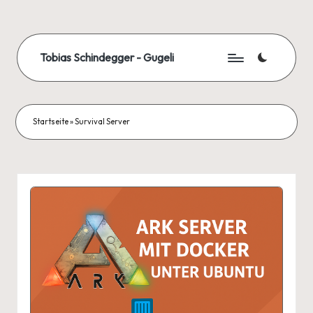
Skip
to
Tobias Schindegger - Gugeli
content
Startseite
»
Survival Server