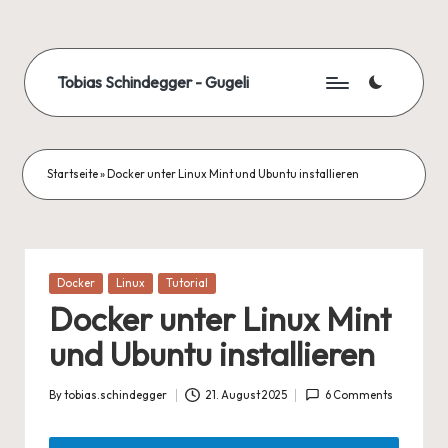
Skip
to
Tobias Schindegger - Gugeli
content
Startseite
»
Docker unter Linux Mint und Ubuntu installieren
Posted
Docker
Linux
Tutorial
in
Docker unter Linux Mint
und Ubuntu installieren
By
tobias.schindegger
21. August 2025
6 Comments
Posted
by