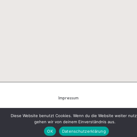
Impressum
Diese Website benutzt Cookies. Wenn du die Website weiter nutz
gehen wir von deinem Einverständnis aus.
Copyright 2026 — Tobias Schindegger - Gugeli. All rights
reserved.
Bloglo WordPress Theme
OK
Datenschutzerklärung