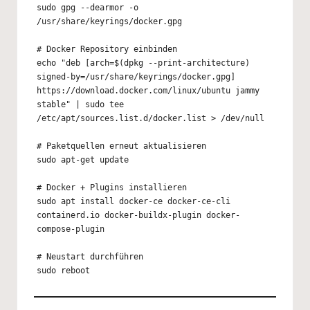
sudo gpg --dearmor -o 
/usr/share/keyrings/docker.gpg

# Docker Repository einbinden

echo "deb [arch=$(dpkg --print-architecture) 
signed-by=/usr/share/keyrings/docker.gpg] 
https://download.docker.com/linux/ubuntu jammy 
stable" | sudo tee 
/etc/apt/sources.list.d/docker.list > /dev/null

# Paketquellen erneut aktualisieren

sudo apt-get update

# Docker + Plugins installieren

sudo apt install docker-ce docker-ce-cli 
containerd.io docker-buildx-plugin docker-
compose-plugin

# Neustart durchführen
