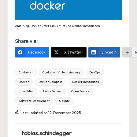
Anleitung: Docker unter Linux Mint und Ubuntu installieren
Share via:
Facebook
X (Twitter)
LinkedIn
Tags:
Container
Container Virtualisierung
DevOps
Docker
Docker Compose
Docker Installation
Linux Mint
Linux Server
Open Source
Software Deployment
Ubuntu
Last updated on 12. Dezember 2025
tobias.schindegger