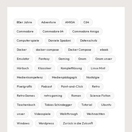
80er Jahre
Adventure
AMIGA
C64
Commodore
Commodore 64
Commodore Amiga
Computerspiele
Daniele Spadoni
Datenschutz
Docker
docker-compose
Docker Compose
ebook
Emulator
Fantasy
Gaming
Gnom
Gnom unser
Hörbuch
Klassiker
Komplettlösung
Linux Mint
Medienkompetenz
Medienpädagogik
Nostalgie
Pixelgrafik
Podcast
Point-and-Click
Retro
Retro Games
retro gaming
Roman
Science Fiction
Taschenbuch
Tobias Schindegger
Tutorial
Ubuntu
unser
Videospiele
Walkthrough
Weihnachten
Windows
Wordpress
Zurück in die Zukunft